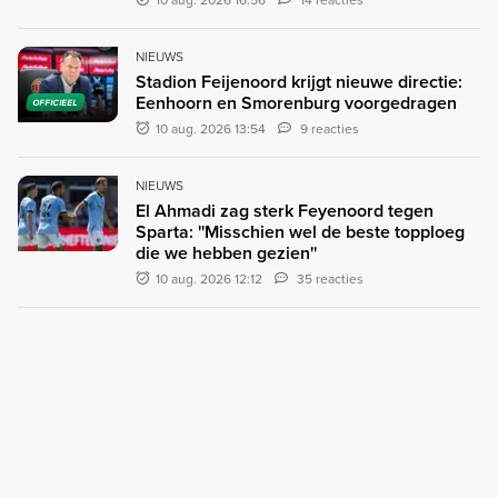
10 aug. 2026 16:56
14 reacties
NIEUWS
Stadion Feijenoord krijgt nieuwe directie:
Eenhoorn en Smorenburg voorgedragen
OFFICIEEL
10 aug. 2026 13:54
9 reacties
NIEUWS
El Ahmadi zag sterk Feyenoord tegen
Sparta: ''Misschien wel de beste topploeg
die we hebben gezien''
10 aug. 2026 12:12
35 reacties