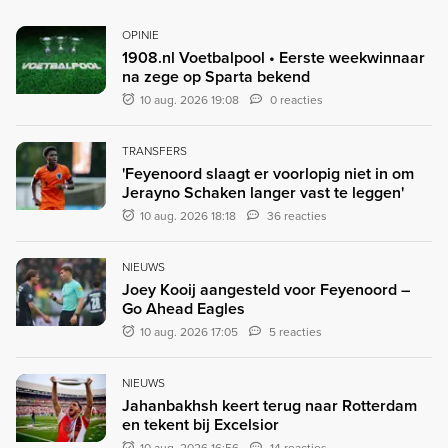
OPINIE
1908.nl Voetbalpool • Eerste weekwinnaar
na zege op Sparta bekend
10 aug. 2026 19:08
0 reacties
TRANSFERS
'Feyenoord slaagt er voorlopig niet in om
Jerayno Schaken langer vast te leggen'
10 aug. 2026 18:18
36 reacties
NIEUWS
Joey Kooij aangesteld voor Feyenoord –
Go Ahead Eagles
10 aug. 2026 17:05
5 reacties
NIEUWS
Jahanbakhsh keert terug naar Rotterdam
en tekent bij Excelsior