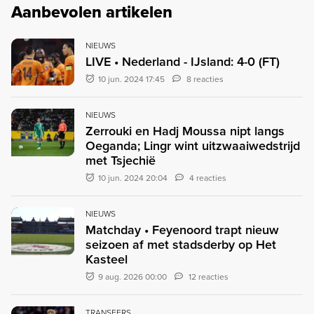
Aanbevolen artikelen
NIEUWS
LIVE • Nederland - IJsland: 4-0 (FT)
10 jun. 2024 17:45
8 reacties
NIEUWS
Zerrouki en Hadj Moussa nipt langs
Oeganda; Lingr wint uitzwaaiwedstrijd
met Tsjechië
10 jun. 2024 20:04
4 reacties
NIEUWS
Matchday • Feyenoord trapt nieuw
seizoen af met stadsderby op Het
Kasteel
9 aug. 2026 00:00
12 reacties
TRANSFERS