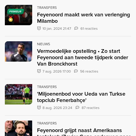
TRANSFERS
PRIMEUR
Feyenoord maakt werk van verlenging
Milambo
10 jan. 2024 21:47
61 reacties
NIEUWS
Vermoedelijke opstelling • Zo start
Feyenoord aan tweede tijdperk onder
Van Bronckhorst
7 aug. 2026 17:00
56 reacties
TRANSFERS
'Miljoenenbod voor Ueda van Turkse
topclub Fenerbahçe'
8 aug. 2026 23:24
87 reacties
TRANSFERS
Feyenoord grijpt naast Amerikaans