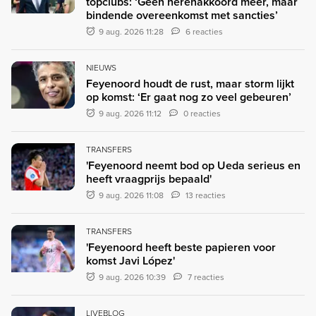
topclubs: ‘Geen herenakkoord meer, maar
bindende overeenkomst met sancties’
9 aug. 2026 11:28
6 reacties
NIEUWS
Feyenoord houdt de rust, maar storm lijkt
op komst: ‘Er gaat nog zo veel gebeuren’
9 aug. 2026 11:12
0 reacties
TRANSFERS
'Feyenoord neemt bod op Ueda serieus en
heeft vraagprijs bepaald'
9 aug. 2026 11:08
13 reacties
TRANSFERS
'Feyenoord heeft beste papieren voor
komst Javi López'
9 aug. 2026 10:39
7 reacties
LIVEBLOG