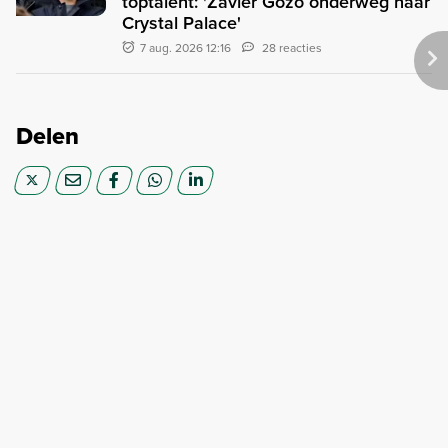
toptalent: 'Zavier Gozo onderweg naar
Crystal Palace'
7 aug. 2026 12:16
28 reacties
Delen