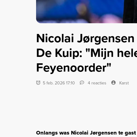
Nicolai Jørgensen b
De Kuip: "Mijn hele
Feyenoorder"
5 feb. 2026 17:10
4 reacties
Karst
Onlangs was Nicolai Jørgensen te gast