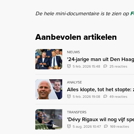
De hele mini-documentaire is te zien op
F
Aanbevolen artikelen
NIEUWS
'24-jarige man uit Den Haa
5 feb. 2026 15:48
25 reacties
ANALYSE
Alles klopte, tot het stopte
5 feb. 2026 19:08
49 reacties
TRANSFERS
'Dévy Rigaux wil nog vijf sp
5 aug. 2026 10:47
169 reacties