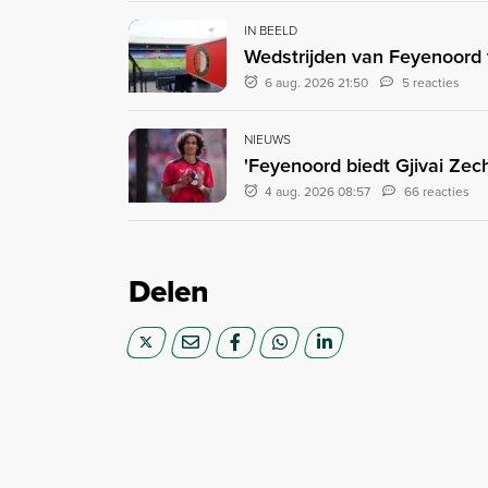
IN BEELD
Wedstrijden van Feyenoord v
6 aug. 2026 21:50
5 reacties
NIEUWS
'Feyenoord biedt Gjivai Zec
4 aug. 2026 08:57
66 reacties
Delen