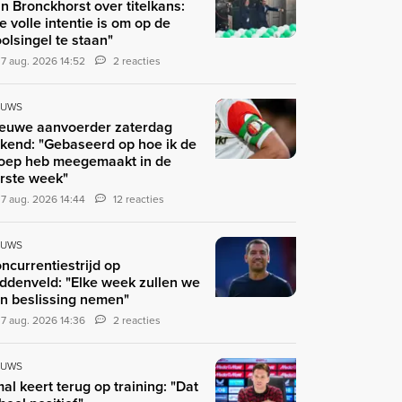
n Bronckhorst over titelkans:
e volle intentie is om op de
olsingel te staan"
7 aug. 2026 14:52
2 reacties
EUWS
euwe aanvoerder zaterdag
kend: "Gebaseerd op hoe ik de
oep heb meegemaakt in de
rste week"
7 aug. 2026 14:44
12 reacties
EUWS
ncurrentiestrijd op
ddenveld: "Elke week zullen we
n beslissing nemen"
7 aug. 2026 14:36
2 reacties
EUWS
al keert terug op training: "Dat