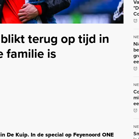
Va
"D
Co
likt terug op tijd in
NI
Ni
 familie is
be
gr
ee
NI
Co
mi
ee
NI
Sm
 in De Kuip.
In de special op Feyenoord ONE