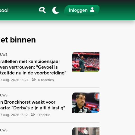
pool
Inloggen
et binnen
EUWS
rallellen met kampioensjaar
ven vertrouwen: "Gevoel is
tzelfde nu in de voorbereiding"
7 aug. 2026 15:24
0 reacties
EUWS
n Bronckhorst waakt voor
arta: "Derby’s zijn altijd lastig"
7 aug. 2026 15:12
1 reactie
EUWS