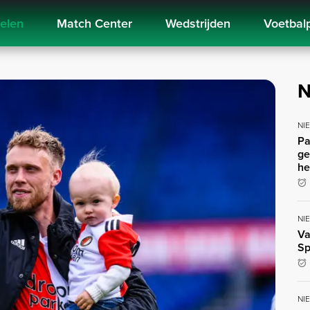
kelen
Match Center
Wedstrijden
Voetbal
N
NI
Pa
ge
he
NI
Va
Sp
NI