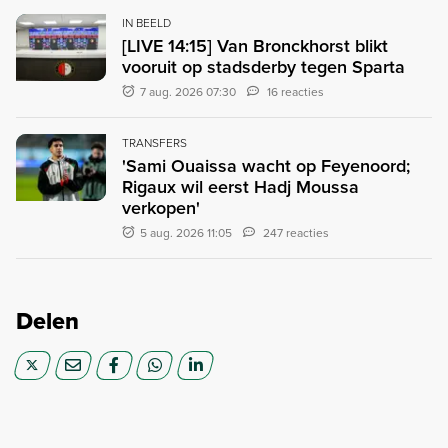
IN BEELD
[LIVE 14:15] Van Bronckhorst blikt
vooruit op stadsderby tegen Sparta
7 aug. 2026 07:30
16 reacties
TRANSFERS
'Sami Ouaissa wacht op Feyenoord;
Rigaux wil eerst Hadj Moussa
verkopen'
5 aug. 2026 11:05
247 reacties
Delen