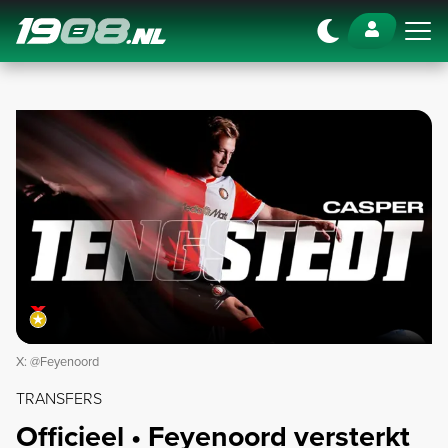
Navigation
X: @Feyenoord
TRANSFERS
Officieel • Feyenoord versterkt