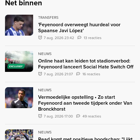
Net binnen
TRANSFERS
'Feyenoord overweegt huurdeal voor
Spaanse Javi López'
7 aug. 2026 23:42
13 reacties
NIEUWS
Online haat kan leiden tot stadionverbod:
Feyenoord lanceert Social Hate Switch Off
EXCLUSIEF
7 aug. 2026 21:07
16 reacties
NIEUWS
Vermoedelijke opstelling • Zo start
Feyenoord aan tweede tijdperk onder Van
Bronckhorst
7 aug. 2026 17:00
49 reacties
NIEUWS
Read komt met positieve boodschap: "Lijkt