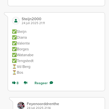
Steijn2000
24 juli 2025 21:11
✅Steijn
✅Diarra
✅Valente
✅Borges
✅Watanabe
✅Tengstedt
⏳Vd Berg
⏳Bos
8
Reageer
Feyenoorddrenthe
24 juli 2025 21:14