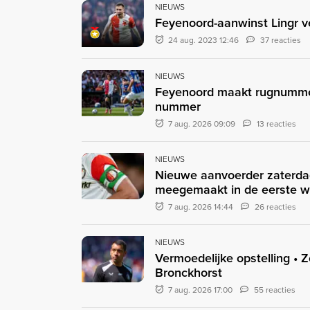
NIEUWS
Feyenoord-aanwinst Lingr ve
24 aug. 2023 12:46
37 reacties
NIEUWS
Feyenoord maakt rugnummer
nummer
7 aug. 2026 09:09
13 reacties
NIEUWS
Nieuwe aanvoerder zaterda
meegemaakt in de eerste 
7 aug. 2026 14:44
26 reacties
NIEUWS
Vermoedelijke opstelling • 
Bronckhorst
7 aug. 2026 17:00
55 reacties