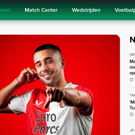
kelen
Match Center
Wedstrijden
Voetbal
N
NI
Ma
ni
op
TR
'M
Tu
JE