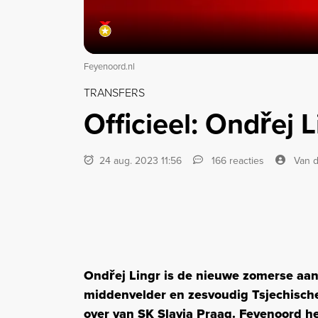
Feyenoord.nl
TRANSFERS
Officieel: Ondřej 
24 aug. 2023 11:56
166 reacties
Van d
Ondřej Lingr is de nieuwe zomerse aan
middenvelder en zesvoudig Tsjechische
over van SK Slavia Praag. Feyenoord he