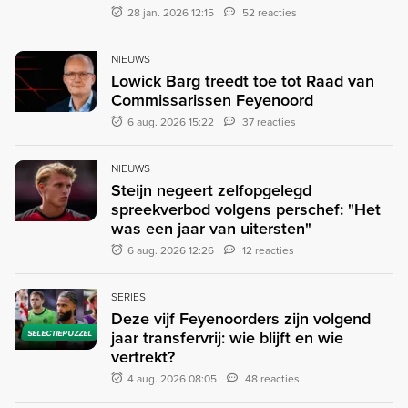
28 jan. 2026 12:15
52 reacties
NIEUWS
Lowick Barg treedt toe tot Raad van
Commissarissen Feyenoord
6 aug. 2026 15:22
37 reacties
NIEUWS
Steijn negeert zelfopgelegd
spreekverbod volgens perschef: "Het
was een jaar van uitersten"
6 aug. 2026 12:26
12 reacties
SERIES
Deze vijf Feyenoorders zijn volgend
jaar transfervrij: wie blijft en wie
SELECTIEPUZZEL
vertrekt?
4 aug. 2026 08:05
48 reacties