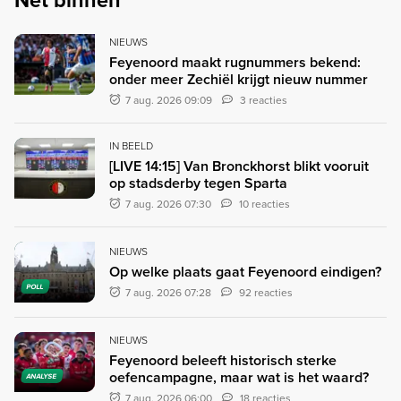
Net binnen
NIEUWS
Feyenoord maakt rugnummers bekend:
onder meer Zechiël krijgt nieuw nummer
7 aug. 2026 09:09
3 reacties
IN BEELD
[LIVE 14:15] Van Bronckhorst blikt vooruit
op stadsderby tegen Sparta
7 aug. 2026 07:30
10 reacties
NIEUWS
Op welke plaats gaat Feyenoord eindigen?
POLL
7 aug. 2026 07:28
92 reacties
NIEUWS
Feyenoord beleeft historisch sterke
oefencampagne, maar wat is het waard?
ANALYSE
7 aug. 2026 06:00
18 reacties