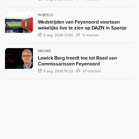
IN BEELD
Wedstrijden van Feyenoord voortaan
wekelijks live te zien op DAZN in Spanje
6 aug. 2026 21:50
5 reacties
NIEUWS
Lowick Barg treedt toe tot Raad van
Commissarissen Feyenoord
6 aug. 2026 15:22
37 reacties