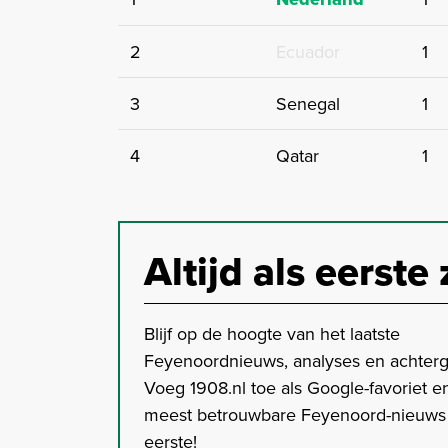
2
Ecuador
1
3
Senegal
1
4
Qatar
1
Altijd als eerste 
Blijf op de hoogte van het laatste
Feyenoordnieuws, analyses en achter
Voeg 1908.nl toe als Google-favoriet en
meest betrouwbare Feyenoord-nieuws s
eerste!