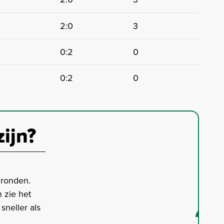
2:0
3
0:2
0
0:2
0
zijn?
gronden.
 zie het
neller als