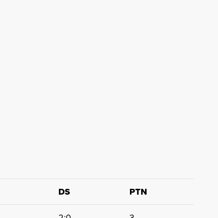
d
DS
PTN
2:0
3