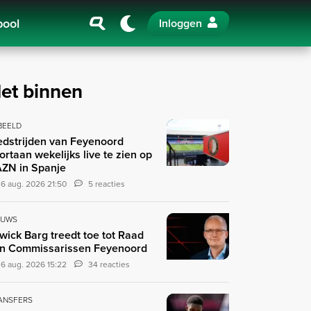
pool
Inloggen
et binnen
 BEELD
dstrijden van Feyenoord
ortaan wekelijks live te zien op
ZN in Spanje
6 aug. 2026 21:50
5 reacties
EUWS
wick Barg treedt toe tot Raad
n Commissarissen Feyenoord
6 aug. 2026 15:22
34 reacties
ANSFERS