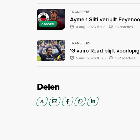
TRANSFERS
Aymen Sliti verruilt Feyenoo
OFFICIEEL
4 aug. 2026 19:03
16 reacties
TRANSFERS
'Givairo Read blijft voorlop
5 aug. 2026 10:25
132 reacties
Delen