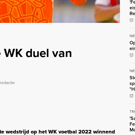
'F
ei
Re
NI
Op
e WK duel van
ei
NI
St
redactie
sp
"H
TR
'S
Fe
Mo
rste wedstrijd op het WK voetbal 2022 winnend