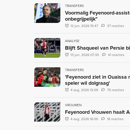
TRANSFERS
Voormalig Feyenoord-assist
onbegrijpelijk"
12 jun. 2026 15:47
37 reacties
ANALYSE
Blijft Shaqueel van Persie b
13 jun. 2026 07:30
41 reacties
TRANSFERS
'Feyenoord ziet in Ouaissa
speler wil dolgraag'
4 aug. 2026 13:09
75 reacties
VROUWEN
Feyenoord Vrouwen haalt A
4 aug. 2026 16:00
18 reacties