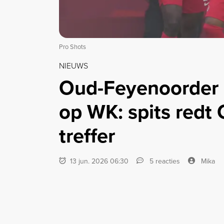
Pro Shots
NIEUWS
Oud-Feyenoorder L
op WK: spits redt
treffer
13 jun. 2026 06:30
5 reacties
Mika