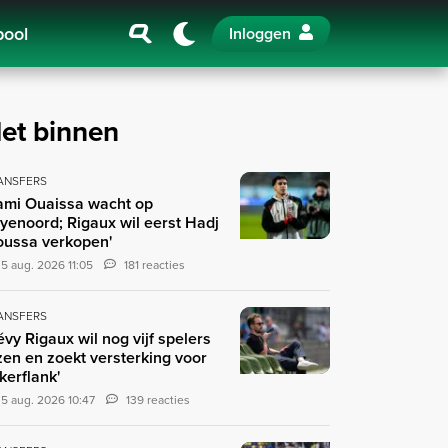
pool
Inloggen
et binnen
ANSFERS
ami Ouaissa wacht op
yenoord; Rigaux wil eerst Hadj
ussa verkopen'
5 aug. 2026 11:05
181 reacties
ANSFERS
évy Rigaux wil nog vijf spelers
zen en zoekt versterking voor
nkerflank'
5 aug. 2026 10:47
139 reacties