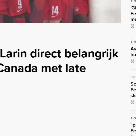
TR
'G
Fe
me
TR
arin direct belangrijk
Ay
hu
 Canada met late
OP
Sc
Fe
sl
TR
'I
Fe