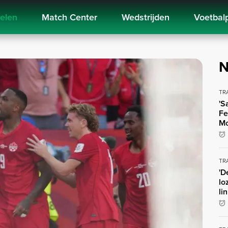
kelen
Match Center
Wedstrijden
Voetbal
N
TR
'S
Fe
Mo
TR
'D
lo
li