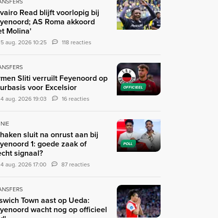
ANSFERS
ivairo Read blijft voorlopig bij
yenoord; AS Roma akkoord
t Molina'
5 aug. 2026 10:25
118 reacties
ANSFERS
men Sliti verruilt Feyenoord op
urbasis voor Excelsior
OFFICIEEL
4 aug. 2026 19:03
16 reacties
INIE
haken sluit na onrust aan bij
yenoord 1: goede zaak of
POLL
echt signaal?
4 aug. 2026 17:00
87 reacties
ANSFERS
pswich Town aast op Ueda:
yenoord wacht nog op officieel