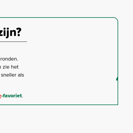
zijn?
gronden.
 zie het
neller als
-favoriet
.