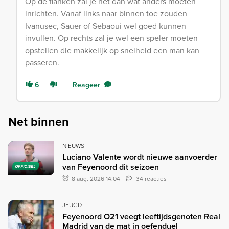
Op de flanken zal je het dan wat anders moeten
inrichten. Vanaf links naar binnen toe zouden
Ivanusec, Sauer of Sebaoui wel goed kunnen
invullen. Op rechts zal je wel een speler moeten
opstellen die makkelijk op snelheid een man kan
passeren.
6
Reageer
Net binnen
NIEUWS
Luciano Valente wordt nieuwe aanvoerder
van Feyenoord dit seizoen
OFFICIEEL
8 aug. 2026 14:04
34 reacties
JEUGD
Feyenoord O21 veegt leeftijdsgenoten Real
Madrid van de mat in oefenduel