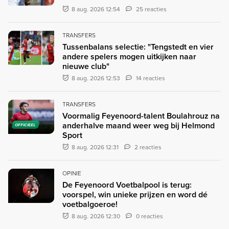
8 aug. 2026 12:54
25 reacties
TRANSFERS
Tussenbalans selectie: "Tengstedt en vier
andere spelers mogen uitkijken naar
nieuwe club"
8 aug. 2026 12:53
14 reacties
TRANSFERS
Voormalig Feyenoord-talent Boulahrouz na
anderhalve maand weer weg bij Helmond
OFFICIEEL
Sport
8 aug. 2026 12:31
2 reacties
OPINIE
De Feyenoord Voetbalpool is terug:
voorspel, win unieke prijzen en word dé
voetbalgoeroe!
8 aug. 2026 12:30
0 reacties