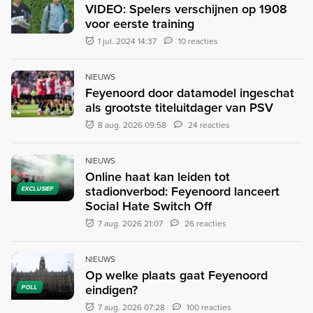
VIDEO: Spelers verschijnen op 1908
voor eerste training
1 jul. 2024 14:37
10 reacties
NIEUWS
Feyenoord door datamodel ingeschat
als grootste titeluitdager van PSV
8 aug. 2026 09:58
24 reacties
NIEUWS
Online haat kan leiden tot
stadionverbod: Feyenoord lanceert
EXCLUSIEF
Social Hate Switch Off
7 aug. 2026 21:07
26 reacties
NIEUWS
Op welke plaats gaat Feyenoord
eindigen?
POLL
7 aug. 2026 07:28
100 reacties