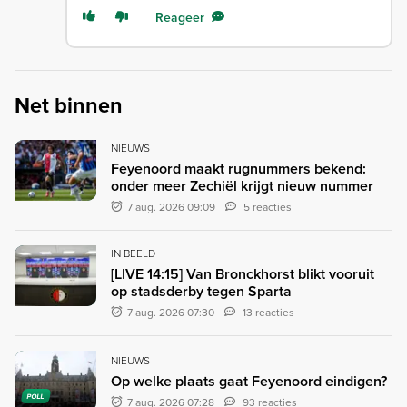
Reageer
Net binnen
NIEUWS
Feyenoord maakt rugnummers bekend:
onder meer Zechiël krijgt nieuw nummer
7 aug. 2026 09:09
5 reacties
IN BEELD
[LIVE 14:15] Van Bronckhorst blikt vooruit
op stadsderby tegen Sparta
7 aug. 2026 07:30
13 reacties
NIEUWS
Op welke plaats gaat Feyenoord eindigen?
POLL
7 aug. 2026 07:28
93 reacties