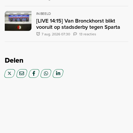
IN BEELD
[LIVE 14:15] Van Bronckhorst blikt
vooruit op stadsderby tegen Sparta
7 aug. 2026 07:30
13 reacties
Delen