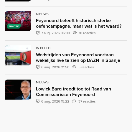
NIEUWS
Feyenoord beleeft historisch sterke
oefencampagne, maar wat is het waard?
ANALYSE
7 aug. 2026 06:00
18 reacties
IN BEELD
Wedstrijden van Feyenoord voortaan
wekelijks live te zien op DAZN in Spanje
6 aug. 2026 21:50
5 reacties
NIEUWS
Lowick Barg treedt toe tot Raad van
Commissarissen Feyenoord
6 aug. 2026 15:22
37 reacties