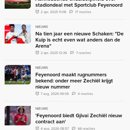
stadiondeal met Sportclub Feyenoord
2 apr. 2025 11:08
17 reacties
NIEUWS
Na tien jaar een nieuwe Schaken: "De
Kuip is echt even wat anders dan de
Arena"
2 apr. 2025 12:36
7 reacties
NIEUWS
Feyenoord maakt rugnummers
bekend: onder meer Zechiël krijgt
nieuw nummer
7 aug. 2026 09:09
4 reacties
NIEUWS
'Feyenoord biedt Gjivai Zechiël nieuw
contract aan'
4 aug. 2026 08:57
66 reacties