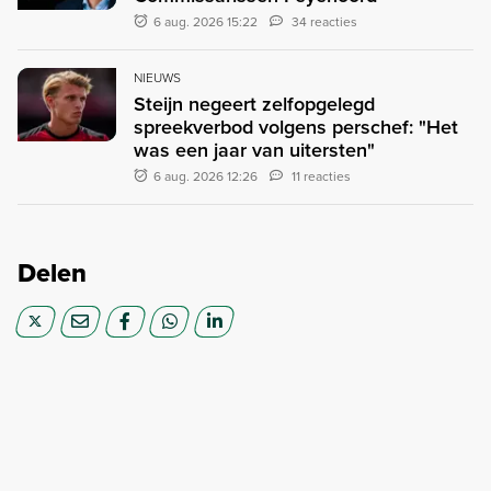
6 aug. 2026 15:22
34 reacties
NIEUWS
Steijn negeert zelfopgelegd
spreekverbod volgens perschef: "Het
was een jaar van uitersten"
6 aug. 2026 12:26
11 reacties
Delen