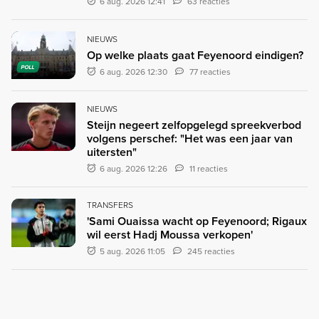
6 aug. 2026 12:41
63 reacties
NIEUWS
Op welke plaats gaat Feyenoord eindigen?
POLL
6 aug. 2026 12:30
77 reacties
NIEUWS
Steijn negeert zelfopgelegd spreekverbod
volgens perschef: "Het was een jaar van
uitersten"
6 aug. 2026 12:26
11 reacties
TRANSFERS
'Sami Ouaissa wacht op Feyenoord; Rigaux
wil eerst Hadj Moussa verkopen'
5 aug. 2026 11:05
245 reacties