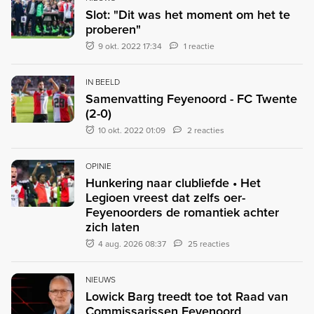
Slot: "Dit was het moment om het te
proberen"
9 okt. 2022 17:34
1 reactie
IN BEELD
Samenvatting Feyenoord - FC Twente
(2-0)
10 okt. 2022 01:09
2 reacties
OPINIE
Hunkering naar clubliefde • Het
Legioen vreest dat zelfs oer-
Feyenoorders de romantiek achter
zich laten
4 aug. 2026 08:37
25 reacties
NIEUWS
Lowick Barg treedt toe tot Raad van
Commissarissen Feyenoord