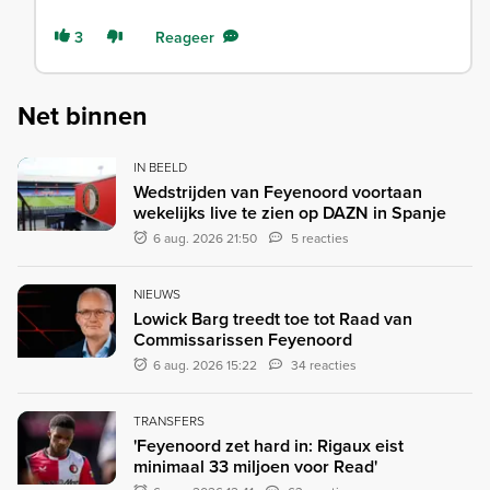
3
Reageer
Net binnen
IN BEELD
Wedstrijden van Feyenoord voortaan
wekelijks live te zien op DAZN in Spanje
6 aug. 2026 21:50
5 reacties
NIEUWS
Lowick Barg treedt toe tot Raad van
Commissarissen Feyenoord
6 aug. 2026 15:22
34 reacties
TRANSFERS
'Feyenoord zet hard in: Rigaux eist
minimaal 33 miljoen voor Read'