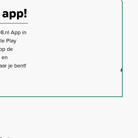
 app!
8.nl App in
le Play
 op de
s en
ar je bent!