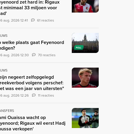
eyenoord zet hard in: Rigaux
st minimaal 33 miljoen voor
ad'
6 aug. 2026 12:41
61 reacties
EUWS
 welke plaats gaat Feyenoord
ndigen?
POLL
6 aug. 2026 12:30
70 reacties
EUWS
eijn negeert zelfopgelegd
reekverbod volgens perschef:
et was een jaar van uitersten"
6 aug. 2026 12:26
11 reacties
ANSFERS
ami Ouaissa wacht op
yenoord; Rigaux wil eerst Hadj
ussa verkopen'