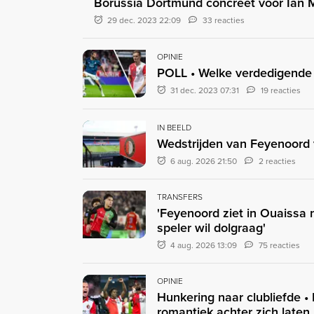
Borussia Dortmund concreet voor Ian 
29 dec. 2023 22:09
33 reacties
OPINIE
POLL • Welke verdedigende
31 dec. 2023 07:31
19 reacties
IN BEELD
Wedstrijden van Feyenoord v
6 aug. 2026 21:50
2 reacties
TRANSFERS
'Feyenoord ziet in Ouaissa
speler wil dolgraag'
4 aug. 2026 13:09
75 reacties
OPINIE
Hunkering naar clubliefde •
romantiek achter zich laten