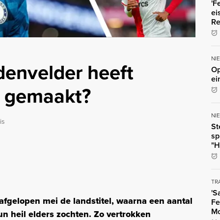
'F
ei
Re
NI
denvelder heeft
Op
ei
r gemaakt?
NI
is
St
sp
"H
TR
'S
elopen mei de landstitel, waarna een aantal
Fe
Mo
n heil elders zochten. Zo vertrokken