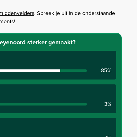
middenvelders
. Spreek je uit in de onderstaande
mments!
Feyenoord sterker gemaakt?
85%
3%