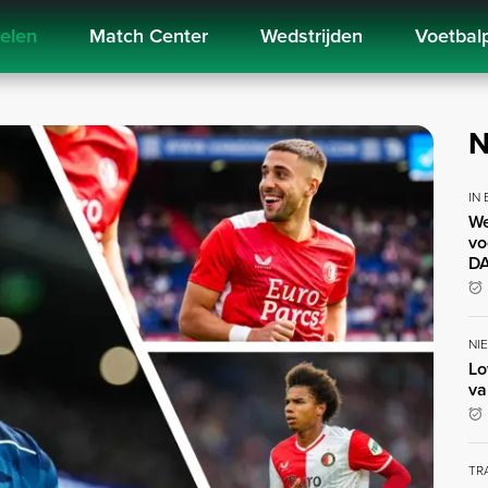
kelen
Match Center
Wedstrijden
Voetbal
N
IN
We
vo
DA
NI
Lo
va
TR