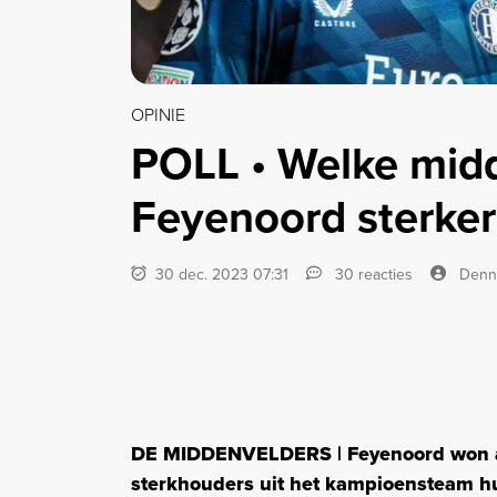
OPINIE
POLL • Welke mid
Feyenoord sterke
30 dec. 2023 07:31
30 reacties
Denn
DE MIDDENVELDERS | Feyenoord won afg
sterkhouders uit het kampioensteam hu