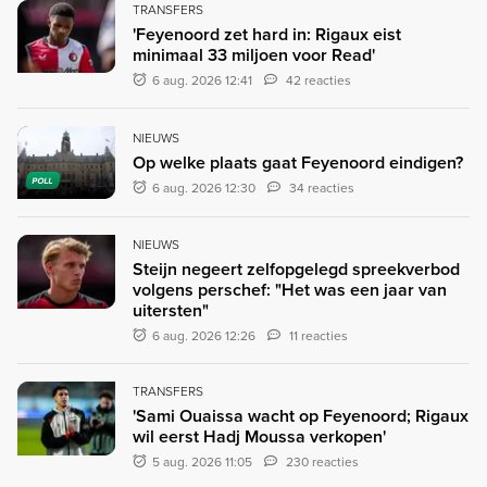
TRANSFERS
'Feyenoord zet hard in: Rigaux eist
minimaal 33 miljoen voor Read'
6 aug. 2026 12:41
42 reacties
NIEUWS
Op welke plaats gaat Feyenoord eindigen?
POLL
6 aug. 2026 12:30
34 reacties
NIEUWS
Steijn negeert zelfopgelegd spreekverbod
volgens perschef: "Het was een jaar van
uitersten"
6 aug. 2026 12:26
11 reacties
TRANSFERS
'Sami Ouaissa wacht op Feyenoord; Rigaux
wil eerst Hadj Moussa verkopen'
5 aug. 2026 11:05
230 reacties