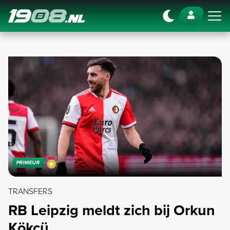
Navigation
PRIMEUR
TRANSFERS
RB Leipzig meldt zich bij Orkun
Kökçü