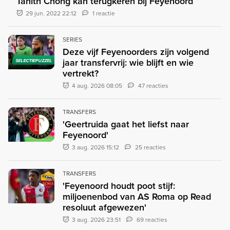
Tahith Chong kan terugkeren bij Feyenoord
29 jun. 2022 22:12
1 reactie
SERIES
Deze vijf Feyenoorders zijn volgend
jaar transfervrij: wie blijft en wie
SELECTIEPUZZEL
vertrekt?
4 aug. 2026 08:05
47 reacties
TRANSFERS
'Geertruida gaat het liefst naar
Feyenoord'
3 aug. 2026 15:12
25 reacties
TRANSFERS
'Feyenoord houdt poot stijf:
miljoenenbod van AS Roma op Read
resoluut afgewezen'
3 aug. 2026 23:51
69 reacties