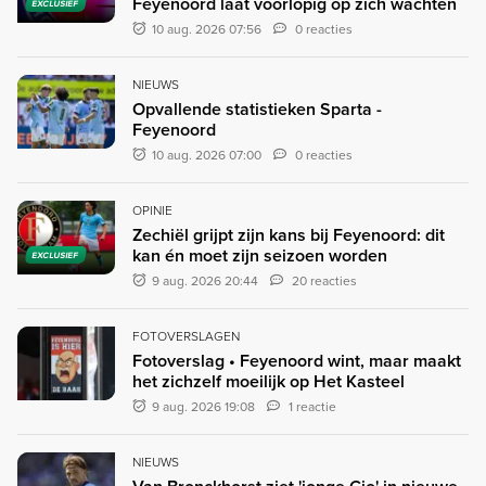
Feyenoord laat voorlopig op zich wachten
EXCLUSIEF
10 aug. 2026 07:56
0 reacties
NIEUWS
Opvallende statistieken Sparta -
Feyenoord
10 aug. 2026 07:00
0 reacties
OPINIE
Zechiël grijpt zijn kans bij Feyenoord: dit
kan én moet zijn seizoen worden
EXCLUSIEF
9 aug. 2026 20:44
20 reacties
FOTOVERSLAGEN
Fotoverslag • Feyenoord wint, maar maakt
het zichzelf moeilijk op Het Kasteel
9 aug. 2026 19:08
1 reactie
NIEUWS