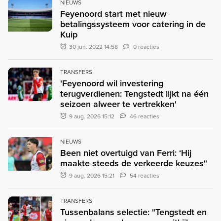
NIEUWS
Feyenoord start met nieuw
betalingssysteem voor catering in de
Kuip
30 jun. 2022 14:58
0 reacties
TRANSFERS
'Feyenoord wil investering
terugverdienen: Tengstedt lijkt na één
seizoen alweer te vertrekken'
9 aug. 2026 15:12
46 reacties
NIEUWS
Been niet overtuigd van Ferri: ‘Hij
maakte steeds de verkeerde keuzes"
9 aug. 2026 15:21
54 reacties
TRANSFERS
Tussenbalans selectie: "Tengstedt en