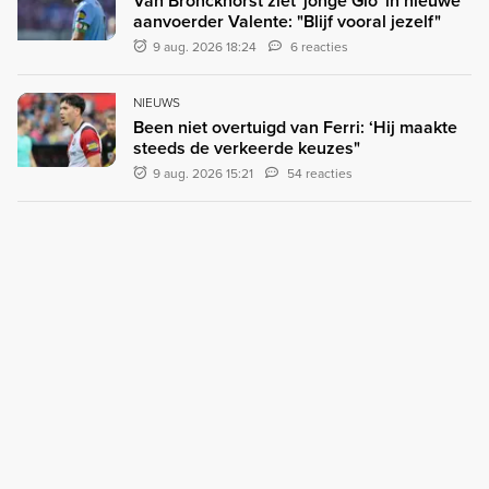
Van Bronckhorst ziet 'jonge Gio' in nieuwe
aanvoerder Valente: "Blijf vooral jezelf"
9 aug. 2026 18:24
6 reacties
NIEUWS
Been niet overtuigd van Ferri: ‘Hij maakte
steeds de verkeerde keuzes"
9 aug. 2026 15:21
54 reacties