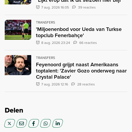
"Lijkt erop dat ik dit seizoen hier blijf"
7 aug. 2026 16:05
39 reacties
TRANSFERS
'Miljoenenbod voor Ueda van Turkse
topclub Fenerbahçe'
8 aug. 2026 23:24
66 reacties
TRANSFERS
Feyenoord grijpt naast Amerikaans
toptalent: 'Zavier Gozo onderweg naar
Crystal Palace'
7 aug. 2026 12:16
28 reacties
Delen