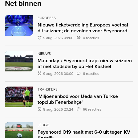
Net binnen
EUROPEES
Nieuwe ticketverdeling Europees voetbal
dit seizoen; de gevolgen voor Feyenoord
9 aug. 2026 09:00
0 reacties
NIEUWS
Matchday • Feyenoord trapt nieuw seizoen
af met stadsderby op Het Kasteel
9 aug. 2026 00:00
6 reacties
TRANSFERS
'Miljoenenbod voor Ueda van Turkse
topclub Fenerbahçe'
8 aug. 2026 23:24
66 reacties
JEUGD
Feyenoord O19 haalt met 6-0 uit tegen KV
Kortrijk