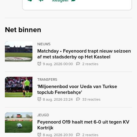
Net binnen
NIEUWS
Matchday • Feyenoord trapt nieuw seizoen
af met stadsderby op Het Kasteel
9 aug. 2026 00:00
2 reacties
TRANSFERS
'Miljoenenbod voor Ueda van Turkse
topclub Fenerbahçe'
8 aug. 2026 23:24
33 reacties
JEUGD
Feyenoord O19 haalt met 6-0 uit tegen KV
Kortrijk
8 aug. 2026 20:30
2 reacties