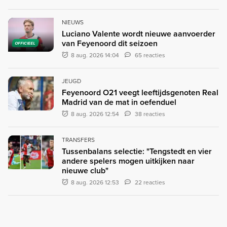
NIEUWS
Luciano Valente wordt nieuwe aanvoerder
van Feyenoord dit seizoen
OFFICIEEL
8 aug. 2026 14:04
65 reacties
JEUGD
Feyenoord O21 veegt leeftijdsgenoten Real
Madrid van de mat in oefenduel
8 aug. 2026 12:54
38 reacties
TRANSFERS
Tussenbalans selectie: "Tengstedt en vier
andere spelers mogen uitkijken naar
nieuwe club"
8 aug. 2026 12:53
22 reacties