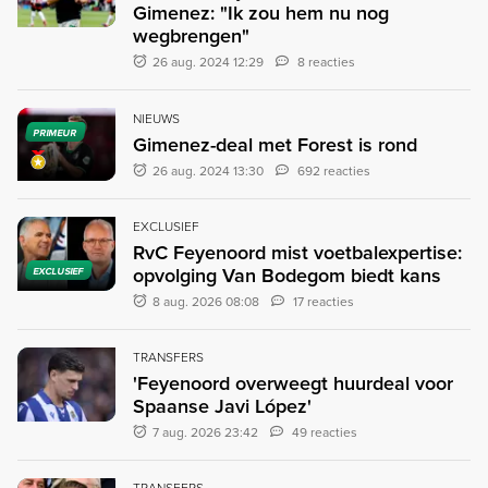
Gimenez: "Ik zou hem nu nog
wegbrengen"
26 aug. 2024 12:29
8 reacties
NIEUWS
PRIMEUR
Gimenez-deal met Forest is rond
26 aug. 2024 13:30
692 reacties
EXCLUSIEF
RvC Feyenoord mist voetbalexpertise:
opvolging Van Bodegom biedt kans
EXCLUSIEF
8 aug. 2026 08:08
17 reacties
TRANSFERS
'Feyenoord overweegt huurdeal voor
Spaanse Javi López'
7 aug. 2026 23:42
49 reacties
TRANSFERS