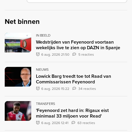
Net binnen
IN BEELD
Wedstrijden van Feyenoord voortaan
wekelijks live te zien op DAZN in Spanje
6 aug. 2026 21:50
5 reacties
NIEUWS
Lowick Barg treedt toe tot Raad van
Commissarissen Feyenoord
6 aug. 2026 15:22
34 reacties
TRANSFERS
'Feyenoord zet hard in: Rigaux eist
minimaal 33 miljoen voor Read'
6 aug. 2026 12:41
63 reacties