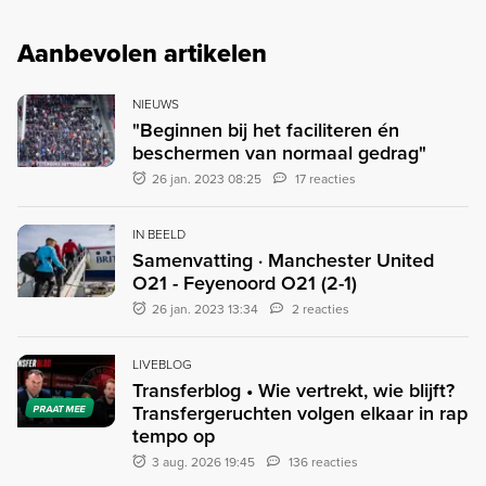
Aanbevolen artikelen
NIEUWS
"Beginnen bij het faciliteren én
beschermen van normaal gedrag"
26 jan. 2023 08:25
17 reacties
IN BEELD
Samenvatting · Manchester United
O21 - Feyenoord O21 (2-1)
26 jan. 2023 13:34
2 reacties
LIVEBLOG
Transferblog • Wie vertrekt, wie blijft?
Transfergeruchten volgen elkaar in rap
PRAAT MEE
tempo op
3 aug. 2026 19:45
136 reacties