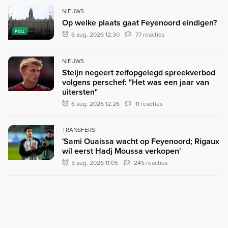
NIEUWS
Op welke plaats gaat Feyenoord eindigen?
POLL
6 aug. 2026 12:30
77 reacties
NIEUWS
Steijn negeert zelfopgelegd spreekverbod
volgens perschef: "Het was een jaar van
uitersten"
6 aug. 2026 12:26
11 reacties
TRANSFERS
'Sami Ouaissa wacht op Feyenoord; Rigaux
wil eerst Hadj Moussa verkopen'
5 aug. 2026 11:05
245 reacties