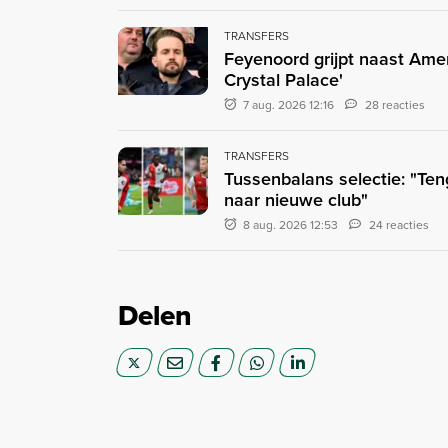
TRANSFERS
Feyenoord grijpt naast Ame
Crystal Palace'
7 aug. 2026 12:16
28 reacties
TRANSFERS
Tussenbalans selectie: "Ten
naar nieuwe club"
8 aug. 2026 12:53
24 reacties
Delen