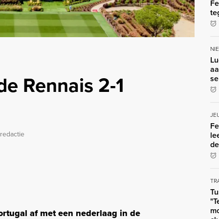
Fe
te
NI
Lu
aa
de Rennais 2-1
se
JE
Fe
redactie
le
de
TR
Tu
"T
mo
ortugal af met een nederlaag in de