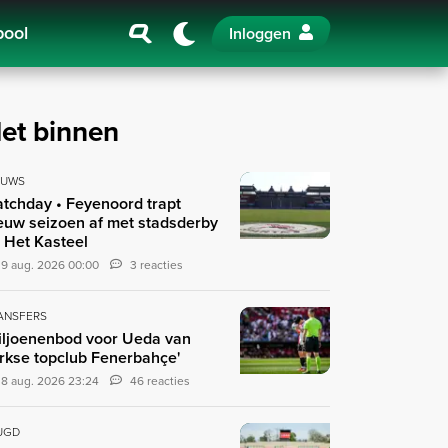
pool
Inloggen
et binnen
EUWS
tchday • Feyenoord trapt
euw seizoen af met stadsderby
 Het Kasteel
9 aug. 2026 00:00
3 reacties
ANSFERS
iljoenenbod voor Ueda van
rkse topclub Fenerbahçe'
8 aug. 2026 23:24
46 reacties
UGD