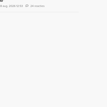
ub"
8 aug. 2026 12:53
24 reacties