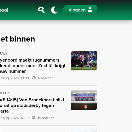
pool
Inloggen
et binnen
EUWS
yenoord maakt rugnummers
kend: onder meer Zechiël krijgt
euw nummer
7 aug. 2026 09:09
6 reacties
 BEELD
IVE 14:15] Van Bronckhorst blikt
oruit op stadsderby tegen
arta
7 aug. 2026 07:30
14 reacties