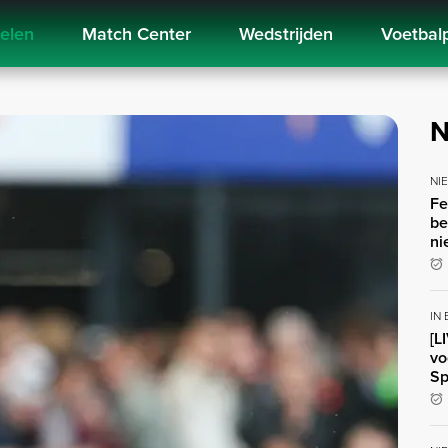
kelen
Match Center
Wedstrijden
Voetbal
N
NI
Fe
be
ni
IN
[L
vo
Sp