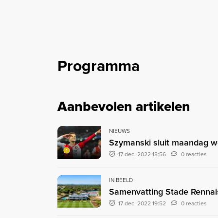
Programma
Aanbevolen artikelen
NIEUWS
Szymanski sluit maandag w
17 dec. 2022 18:56
0 reacties
IN BEELD
Samenvatting Stade Rennai
17 dec. 2022 19:52
0 reacties