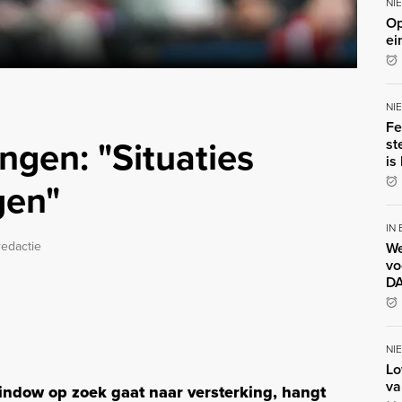
NI
Op
ei
NI
Fe
ingen: "Situaties
st
is
gen"
IN
redactie
We
vo
DA
NI
Lo
va
ndow op zoek gaat naar versterking, hangt