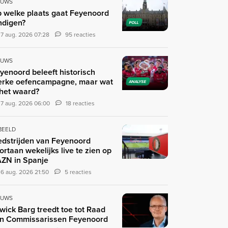
EUWS
 welke plaats gaat Feyenoord
ndigen?
POLL
7 aug. 2026 07:28
95 reacties
EUWS
yenoord beleeft historisch
erke oefencampagne, maar wat
ANALYSE
 het waard?
7 aug. 2026 06:00
18 reacties
 BEELD
dstrijden van Feyenoord
ortaan wekelijks live te zien op
ZN in Spanje
6 aug. 2026 21:50
5 reacties
EUWS
wick Barg treedt toe tot Raad
n Commissarissen Feyenoord