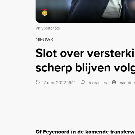
VK Sportphoto
NIEUWS
Slot over versterk
scherp blijven vol
17 dec. 2022 19:14
5 reacties
Van de 
Of Feyenoord in de komende transferwi