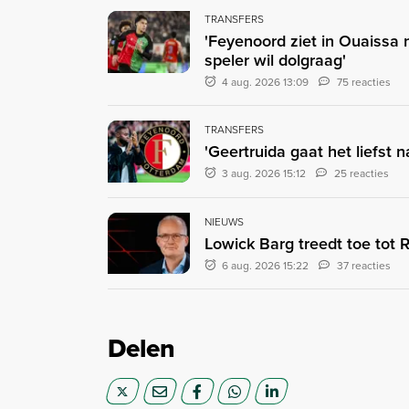
TRANSFERS
'Feyenoord ziet in Ouaissa
speler wil dolgraag'
4 aug. 2026 13:09
75 reacties
TRANSFERS
'Geertruida gaat het liefst 
3 aug. 2026 15:12
25 reacties
NIEUWS
Lowick Barg treedt toe tot
6 aug. 2026 15:22
37 reacties
Delen