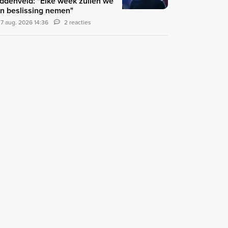
ddenveld: "Elke week zullen we
n beslissing nemen"
7 aug. 2026 14:36
2 reacties