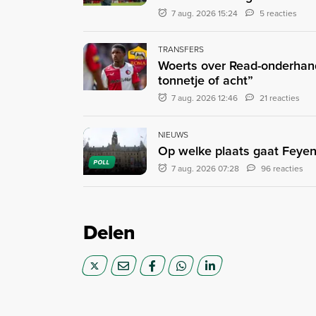
7 aug. 2026 15:24
5 reacties
TRANSFERS
Woerts over Read-onderhand
tonnetje of acht”
7 aug. 2026 12:46
21 reacties
NIEUWS
Op welke plaats gaat Feyen
POLL
7 aug. 2026 07:28
96 reacties
Delen