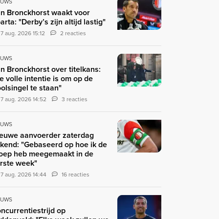
EUWS
n Bronckhorst waakt voor
arta: "Derby’s zijn altijd lastig"
7 aug. 2026 15:12
2 reacties
EUWS
n Bronckhorst over titelkans:
e volle intentie is om op de
olsingel te staan"
7 aug. 2026 14:52
3 reacties
EUWS
euwe aanvoerder zaterdag
kend: "Gebaseerd op hoe ik de
oep heb meegemaakt in de
rste week"
7 aug. 2026 14:44
16 reacties
EUWS
ncurrentiestrijd op