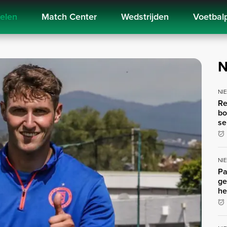
kelen
Match Center
Wedstrijden
Voetbal
N
NI
Re
bo
se
NI
Pa
ge
he