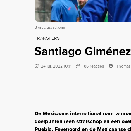
Bron: cruzazul.com
TRANSFERS
Santiago Giménez
24 jul. 2022 10:11
86 reacties
Thomas
De Mexicaans international nam vannach
doelpunten (een strafschop en een over
Puebla. Feyenoord en de Mexicaanse clu