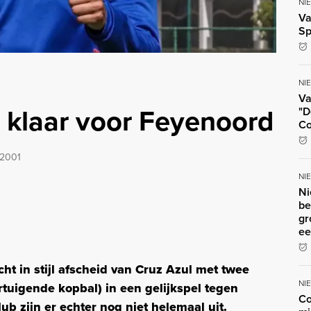
NI
Va
Sp
NI
Va
 klaar voor Feyenoord
"D
Co
2001
NI
Ni
be
gr
ee
t in stijl afscheid van Cruz Azul met twee
NI
tuigende kopbal) in een gelijkspel tegen
Co
b zijn er echter nog niet helemaal uit.