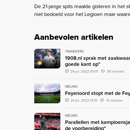
De 21-jarige spits maakte gisteren in het 
niet bedoeld voor het Legioen maar waarsch
Aanbevolen artikelen
TRANSFERS
1908.nl sprak met zaakwaa
goede kant op"
24 jul. 2022 00:01
95 reacties
NIEUWS
Feyenoord stopt met de Fe
24 jul. 2022 12:15
13 reacties
NIEUWS
Parallellen met kampioensja
de voorbereiding"