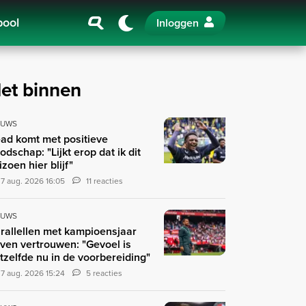
pool
Inloggen
et binnen
EUWS
ad komt met positieve
odschap: "Lijkt erop dat ik dit
izoen hier blijf"
7 aug. 2026 16:05
11 reacties
EUWS
rallellen met kampioensjaar
ven vertrouwen: "Gevoel is
tzelfde nu in de voorbereiding"
7 aug. 2026 15:24
5 reacties