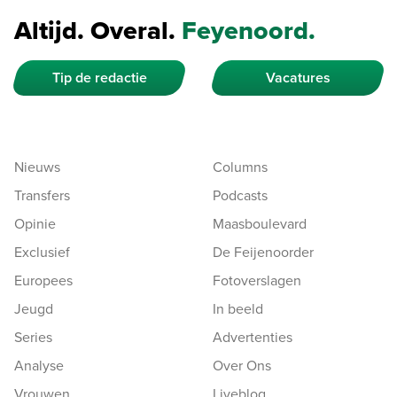
Altijd. Overal.
Feyenoord.
Tip de redactie
Vacatures
Nieuws
Columns
Transfers
Podcasts
Opinie
Maasboulevard
Exclusief
De Feijenoorder
Europees
Fotoverslagen
Jeugd
In beeld
Series
Advertenties
Analyse
Over Ons
Vrouwen
Liveblog