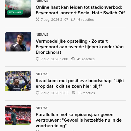
NIEUWS
Online haat kan leiden tot stadionverbod:
Feyenoord lanceert Social Hate Switch Off
EXCLUSIEF
7 aug. 2026 21:07
16 reacties
NIEUWS
Vermoedelijke opstelling • Zo start
Feyenoord aan tweede tijdperk onder Van
Bronckhorst
7 aug. 2026 17:00
49 reacties
NIEUWS
Read komt met positieve boodschap: "Lijkt
erop dat ik dit seizoen hier blijf"
7 aug. 2026 16:05
35 reacties
NIEUWS
Parallellen met kampioensjaar geven
vertrouwen: "Gevoel is hetzelfde nu in de
voorbereiding"