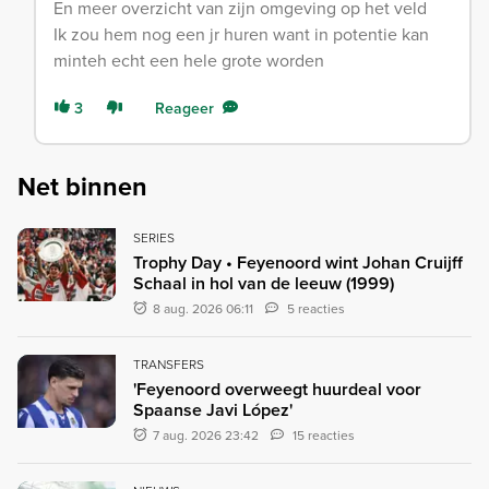
En meer overzicht van zijn omgeving op het veld
Ik zou hem nog een jr huren want in potentie kan
minteh echt een hele grote worden
3
Reageer
Net binnen
SERIES
Trophy Day • Feyenoord wint Johan Cruijff
Schaal in hol van de leeuw (1999)
8 aug. 2026 06:11
5 reacties
TRANSFERS
'Feyenoord overweegt huurdeal voor
Spaanse Javi López'
7 aug. 2026 23:42
15 reacties