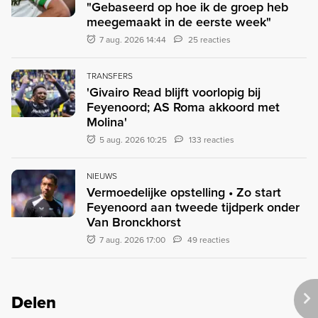
"Gebaseerd op hoe ik de groep heb
meegemaakt in de eerste week"
7 aug. 2026 14:44
25 reacties
TRANSFERS
'Givairo Read blijft voorlopig bij
Feyenoord; AS Roma akkoord met
Molina'
5 aug. 2026 10:25
133 reacties
NIEUWS
Vermoedelijke opstelling • Zo start
Feyenoord aan tweede tijdperk onder
Van Bronckhorst
7 aug. 2026 17:00
49 reacties
Delen