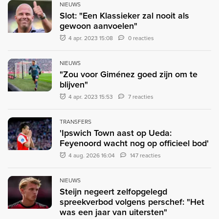
NIEUWS
Slot: "Een Klassieker zal nooit als
gewoon aanvoelen"
4 apr. 2023 15:08
0 reacties
NIEUWS
"Zou voor Giménez goed zijn om te
blijven"
4 apr. 2023 15:53
7 reacties
TRANSFERS
'Ipswich Town aast op Ueda:
Feyenoord wacht nog op officieel bod'
4 aug. 2026 16:04
147 reacties
NIEUWS
Steijn negeert zelfopgelegd
spreekverbod volgens perschef: "Het
was een jaar van uitersten"