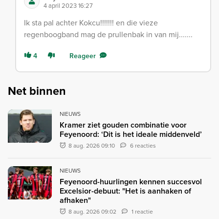
4 april 2023 16:27
Ik sta pal achter Kokcu!!!!!!! en die vieze
regenboogband mag de prullenbak in van mij.......
4
Reageer
Net binnen
NIEUWS
Kramer ziet gouden combinatie voor
Feyenoord: ‘Dit is het ideale middenveld’
8 aug. 2026 09:10
6 reacties
NIEUWS
Feyenoord-huurlingen kennen succesvol
Excelsior-debuut: "Het is aanhaken of
afhaken"
8 aug. 2026 09:02
1 reactie