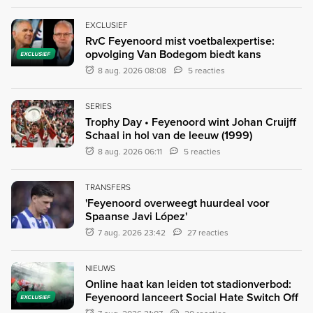
EXCLUSIEF
RvC Feyenoord mist voetbalexpertise:
opvolging Van Bodegom biedt kans
EXCLUSIEF
8 aug. 2026 08:08
5 reacties
SERIES
Trophy Day • Feyenoord wint Johan Cruijff
Schaal in hol van de leeuw (1999)
8 aug. 2026 06:11
5 reacties
TRANSFERS
'Feyenoord overweegt huurdeal voor
Spaanse Javi López'
7 aug. 2026 23:42
27 reacties
NIEUWS
Online haat kan leiden tot stadionverbod:
Feyenoord lanceert Social Hate Switch Off
EXCLUSIEF