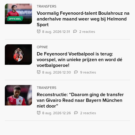
TRANSFERS
Voormalig Feyenoord-talent Boulahrouz na
anderhalve maand weer weg bij Helmond
OFFICIEEL
Sport
8 aug. 2026 12:31
2 reacties
OPINIE
De Feyenoord Voetbalpool is terug:
voorspel, win unieke prijzen en word dé
voetbalgoeroe!
8 aug. 2026 12:30
9 reacties
TRANSFERS
Reconstructie: “Daarom ging de transfer
van Givairo Read naar Bayern München
niet door”
8 aug. 2026 12:26
2 reacties