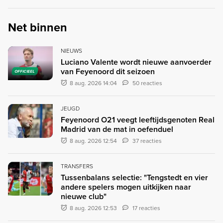
Net binnen
NIEUWS
Luciano Valente wordt nieuwe aanvoerder
van Feyenoord dit seizoen
OFFICIEEL
8 aug. 2026 14:04
50 reacties
JEUGD
Feyenoord O21 veegt leeftijdsgenoten Real
Madrid van de mat in oefenduel
8 aug. 2026 12:54
37 reacties
TRANSFERS
Tussenbalans selectie: "Tengstedt en vier
andere spelers mogen uitkijken naar
nieuwe club"
8 aug. 2026 12:53
17 reacties