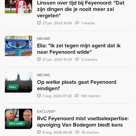
Linssen over tijd bij Feyenoord: "Dat
zijn dingen die je nooit meer zal
vergeten"
27 jan. 2025 14:00
1 reactie
NIEUWS
Elia: "Ik zei tegen mijn agent dat ik
naar Feyenoord wilde"
27 jan. 2025 15:39
2 reacties
NIEUWS
Op welke plaats gaat Feyenoord
eindigen?
POLL
7 aug. 2026 07:28
100 reacties
EXCLUSIEF
RvC Feyenoord mist voetbalexpertise:
opvolging Van Bodegom biedt kans
EXCLUSIEF
8 aug. 2026 08:08
16 reacties