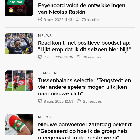
PRIMEUR
Feyenoord volgt de ontwikkelingen
van Nicolas Raskin
9 nov. 2022 11:43
79 reacties
NIEUWS
Read komt met positieve boodschap:
"Lijkt erop dat ik dit seizoen hier blijf"
7 aug. 2026 16:05
39 reacties
TRANSFERS
Tussenbalans selectie: "Tengstedt en
vier andere spelers mogen uitkijken
naar nieuwe club"
8 aug. 2026 12:53
25 reacties
NIEUWS
Nieuwe aanvoerder zaterdag bekend:
"Gebaseerd op hoe ik de groep heb
meegemaakt in de eerste week"