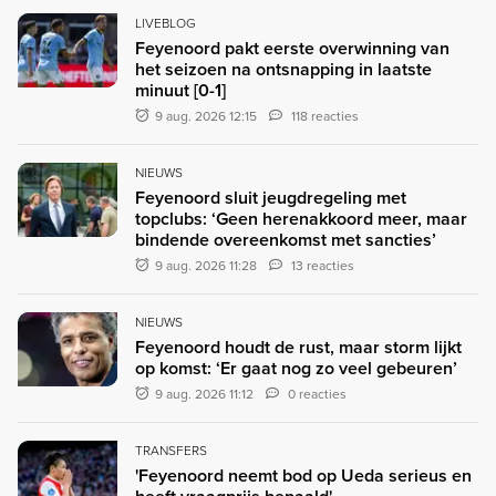
LIVEBLOG
Feyenoord pakt eerste overwinning van
het seizoen na ontsnapping in laatste
minuut [0-1]
9 aug. 2026 12:15
118 reacties
NIEUWS
Feyenoord sluit jeugdregeling met
topclubs: ‘Geen herenakkoord meer, maar
bindende overeenkomst met sancties’
9 aug. 2026 11:28
13 reacties
NIEUWS
Feyenoord houdt de rust, maar storm lijkt
op komst: ‘Er gaat nog zo veel gebeuren’
9 aug. 2026 11:12
0 reacties
TRANSFERS
'Feyenoord neemt bod op Ueda serieus en