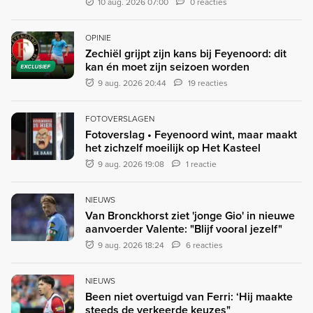
10 aug. 2026 07:00
0 reacties
OPINIE
Zechiël grijpt zijn kans bij Feyenoord: dit
kan én moet zijn seizoen worden
EXCLUSIEF
9 aug. 2026 20:44
19 reacties
FOTOVERSLAGEN
Fotoverslag • Feyenoord wint, maar maakt
het zichzelf moeilijk op Het Kasteel
9 aug. 2026 19:08
1 reactie
NIEUWS
Van Bronckhorst ziet 'jonge Gio' in nieuwe
aanvoerder Valente: "Blijf vooral jezelf"
9 aug. 2026 18:24
6 reacties
NIEUWS
Been niet overtuigd van Ferri: ‘Hij maakte
steeds de verkeerde keuzes"