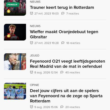
NIEUWS
PRIMEUR
Trauner keert terug in Rotterdam
27 mrt. 2023 19:03
7 reacties
NIEUWS
Wieffer maakt Oranjedebuut tegen
Gibraltar
27 mrt. 2023 19:28
18 reacties
JEUGD
Feyenoord O21 veegt leeftijdsgenoten
Real Madrid van de mat in oefenduel
8 aug. 2026 12:54
40 reacties
OPINIE
Deel jouw cijfers uit aan de spelers
van Feyenoord na de zege op Sparta
Rotterdam
9 aug. 2026 15:06
20 reacties