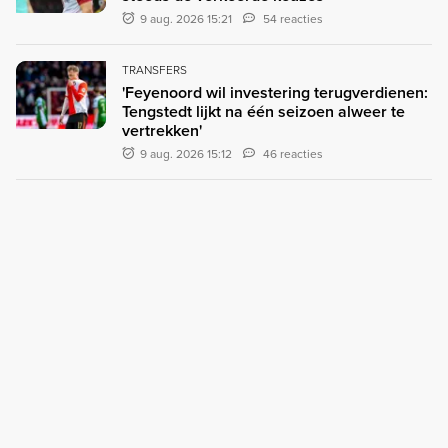
9 aug. 2026 15:21
54 reacties
TRANSFERS
'Feyenoord wil investering terugverdienen:
Tengstedt lijkt na één seizoen alweer te
vertrekken'
9 aug. 2026 15:12
46 reacties