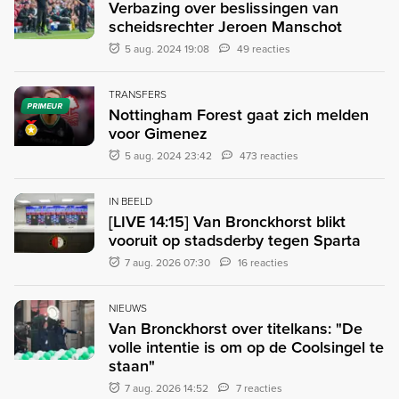
Verbazing over beslissingen van
scheidsrechter Jeroen Manschot
5 aug. 2024 19:08
49 reacties
TRANSFERS
PRIMEUR
Nottingham Forest gaat zich melden
voor Gimenez
5 aug. 2024 23:42
473 reacties
IN BEELD
[LIVE 14:15] Van Bronckhorst blikt
vooruit op stadsderby tegen Sparta
7 aug. 2026 07:30
16 reacties
NIEUWS
Van Bronckhorst over titelkans: "De
volle intentie is om op de Coolsingel te
staan"
7 aug. 2026 14:52
7 reacties