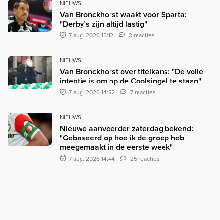
NIEUWS
Van Bronckhorst waakt voor Sparta:
"Derby’s zijn altijd lastig"
7 aug. 2026 15:12
3 reacties
NIEUWS
Van Bronckhorst over titelkans: "De volle
intentie is om op de Coolsingel te staan"
7 aug. 2026 14:52
7 reacties
NIEUWS
Nieuwe aanvoerder zaterdag bekend:
"Gebaseerd op hoe ik de groep heb
meegemaakt in de eerste week"
7 aug. 2026 14:44
25 reacties