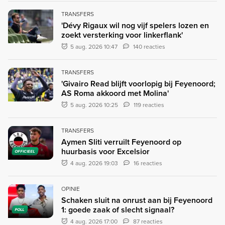
TRANSFERS
'Dévy Rigaux wil nog vijf spelers lozen en
zoekt versterking voor linkerflank'
5 aug. 2026 10:47
140 reacties
TRANSFERS
'Givairo Read blijft voorlopig bij Feyenoord;
AS Roma akkoord met Molina'
5 aug. 2026 10:25
119 reacties
TRANSFERS
Aymen Sliti verruilt Feyenoord op
huurbasis voor Excelsior
OFFICIEEL
4 aug. 2026 19:03
16 reacties
OPINIE
Schaken sluit na onrust aan bij Feyenoord
1: goede zaak of slecht signaal?
POLL
4 aug. 2026 17:00
87 reacties