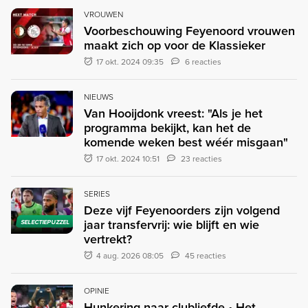
VROUWEN
Voorbeschouwing Feyenoord vrouwen
maakt zich op voor de Klassieker
17 okt. 2024 09:35
6 reacties
NIEUWS
Van Hooijdonk vreest: "Als je het
programma bekijkt, kan het de
komende weken best wéér misgaan"
17 okt. 2024 10:51
23 reacties
SERIES
Deze vijf Feyenoorders zijn volgend
jaar transfervrij: wie blijft en wie
SELECTIEPUZZEL
vertrekt?
4 aug. 2026 08:05
45 reacties
OPINIE
Hunkering naar clubliefde • Het