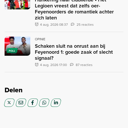
Legioen vreest dat zelfs oer-
Feyenoorders de romantiek achter
zich laten
4 aug. 2026 08:37
25 reacties
OPINIE
Schaken sluit na onrust aan bij
Feyenoord 1: goede zaak of slecht
POLL
signaal?
4 aug. 2026 17:00
87 reacties
Delen