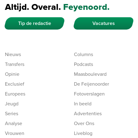
Altijd. Overal.
Feyenoord.
Tip de redactie
Vacatures
Nieuws
Columns
Transfers
Podcasts
Opinie
Maasboulevard
Exclusief
De Feijenoorder
Europees
Fotoverslagen
Jeugd
In beeld
Series
Advertenties
Analyse
Over Ons
Vrouwen
Liveblog