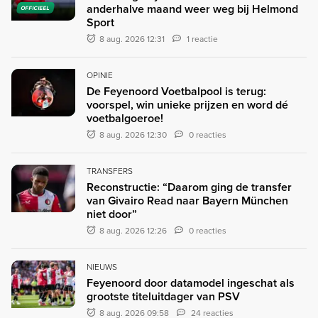
anderhalve maand weer weg bij Helmond
OFFICIEEL
Sport
8 aug. 2026 12:31
1 reactie
OPINIE
De Feyenoord Voetbalpool is terug:
voorspel, win unieke prijzen en word dé
voetbalgoeroe!
8 aug. 2026 12:30
0 reacties
TRANSFERS
Reconstructie: “Daarom ging de transfer
van Givairo Read naar Bayern München
niet door”
8 aug. 2026 12:26
0 reacties
NIEUWS
Feyenoord door datamodel ingeschat als
grootste titeluitdager van PSV
8 aug. 2026 09:58
24 reacties