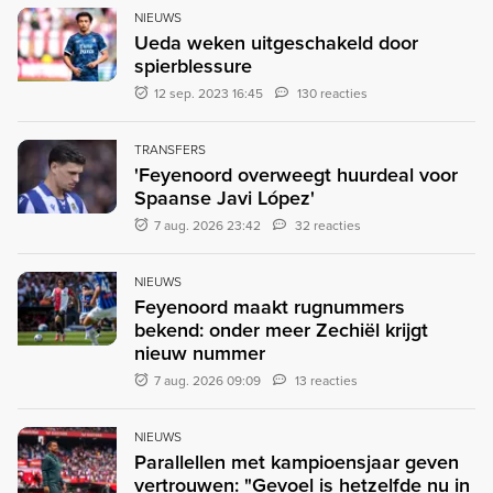
NIEUWS
Ueda weken uitgeschakeld door
spierblessure
12 sep. 2023 16:45
130 reacties
TRANSFERS
'Feyenoord overweegt huurdeal voor
Spaanse Javi López'
7 aug. 2026 23:42
32 reacties
NIEUWS
Feyenoord maakt rugnummers
bekend: onder meer Zechiël krijgt
nieuw nummer
7 aug. 2026 09:09
13 reacties
NIEUWS
Parallellen met kampioensjaar geven
vertrouwen: "Gevoel is hetzelfde nu in