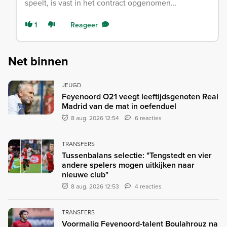
speelt, is vast in het contract opgenomen...
1
Reageer
Net binnen
JEUGD
Feyenoord O21 veegt leeftijdsgenoten Real
Madrid van de mat in oefenduel
8 aug. 2026 12:54
6 reacties
TRANSFERS
Tussenbalans selectie: "Tengstedt en vier
andere spelers mogen uitkijken naar
nieuwe club"
8 aug. 2026 12:53
4 reacties
TRANSFERS
Voormalig Feyenoord-talent Boulahrouz na