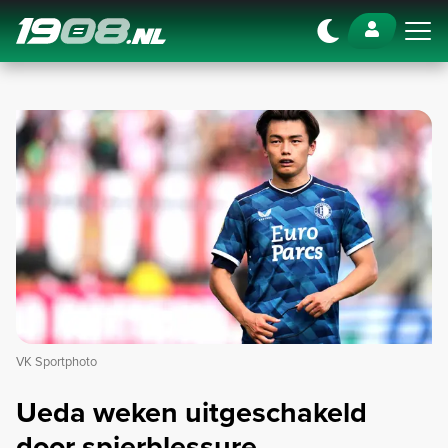
Navigation
VK Sportphoto
Ueda weken uitgeschakeld
door spierblessure