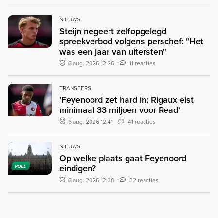
NIEUWS
Steijn negeert zelfopgelegd
spreekverbod volgens perschef: "Het
was een jaar van uitersten"
6 aug. 2026 12:26
11 reacties
TRANSFERS
'Feyenoord zet hard in: Rigaux eist
minimaal 33 miljoen voor Read'
6 aug. 2026 12:41
41 reacties
NIEUWS
Op welke plaats gaat Feyenoord
eindigen?
POLL
6 aug. 2026 12:30
32 reacties