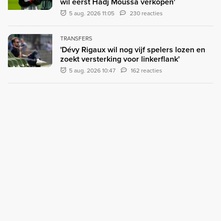
wil eerst Hadj Moussa verkopen'
5 aug. 2026 11:05
230 reacties
TRANSFERS
'Dévy Rigaux wil nog vijf spelers lozen en
zoekt versterking voor linkerflank'
5 aug. 2026 10:47
162 reacties