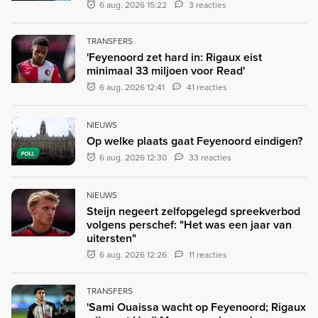
6 aug. 2026 15:22
3 reacties
TRANSFERS
'Feyenoord zet hard in: Rigaux eist
minimaal 33 miljoen voor Read'
6 aug. 2026 12:41
41 reacties
NIEUWS
Op welke plaats gaat Feyenoord eindigen?
POLL
6 aug. 2026 12:30
33 reacties
NIEUWS
Steijn negeert zelfopgelegd spreekverbod
volgens perschef: "Het was een jaar van
uitersten"
6 aug. 2026 12:26
11 reacties
TRANSFERS
'Sami Ouaissa wacht op Feyenoord; Rigaux