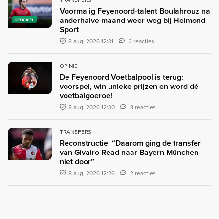
Voormalig Feyenoord-talent Boulahrouz na
anderhalve maand weer weg bij Helmond
OFFICIEEL
Sport
8 aug. 2026 12:31
2 reacties
OPINIE
De Feyenoord Voetbalpool is terug:
voorspel, win unieke prijzen en word dé
voetbalgoeroe!
8 aug. 2026 12:30
8 reacties
TRANSFERS
Reconstructie: “Daarom ging de transfer
van Givairo Read naar Bayern München
niet door”
8 aug. 2026 12:26
2 reacties