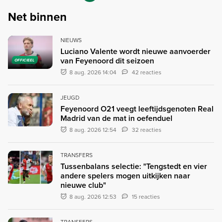
Net binnen
NIEUWS
Luciano Valente wordt nieuwe aanvoerder
van Feyenoord dit seizoen
OFFICIEEL
8 aug. 2026 14:04
42 reacties
JEUGD
Feyenoord O21 veegt leeftijdsgenoten Real
Madrid van de mat in oefenduel
8 aug. 2026 12:54
32 reacties
TRANSFERS
Tussenbalans selectie: "Tengstedt en vier
andere spelers mogen uitkijken naar
nieuwe club"
8 aug. 2026 12:53
15 reacties
TRANSFERS