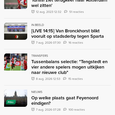
wel zitten'
12 aug. 2023 12:32
51 reacties
IN BEELD
[LIVE 14:15] Van Bronckhorst blikt
vooruit op stadsderby tegen Sparta
7 aug. 2026 07:30
16 reacties
TRANSFERS
Tussenbalans selectie: "Tengstedt en
vier andere spelers mogen uitkijken
naar nieuwe club"
8 aug. 2026 12:53
15 reacties
NIEUWS
Op welke plaats gaat Feyenoord
eindigen?
POLL
7 aug. 2026 07:28
100 reacties