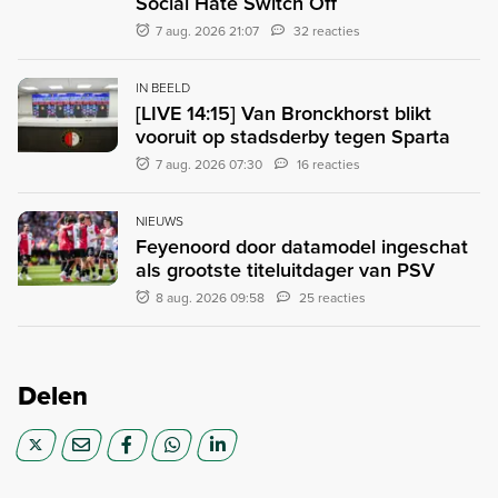
Social Hate Switch Off
7 aug. 2026 21:07
32 reacties
IN BEELD
[LIVE 14:15] Van Bronckhorst blikt
vooruit op stadsderby tegen Sparta
7 aug. 2026 07:30
16 reacties
NIEUWS
Feyenoord door datamodel ingeschat
als grootste titeluitdager van PSV
8 aug. 2026 09:58
25 reacties
Delen