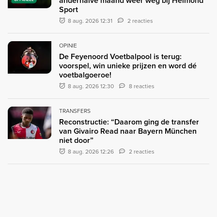
anderhalve maand weer weg bij Helmond
Sport
8 aug. 2026 12:31
2 reacties
OPINIE
De Feyenoord Voetbalpool is terug:
voorspel, win unieke prijzen en word dé
voetbalgoeroe!
8 aug. 2026 12:30
8 reacties
TRANSFERS
Reconstructie: “Daarom ging de transfer
van Givairo Read naar Bayern München
niet door”
8 aug. 2026 12:26
2 reacties