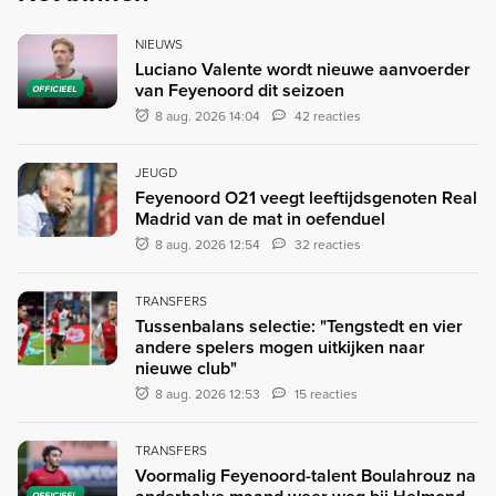
NIEUWS
Luciano Valente wordt nieuwe aanvoerder
van Feyenoord dit seizoen
OFFICIEEL
8 aug. 2026 14:04
42 reacties
JEUGD
Feyenoord O21 veegt leeftijdsgenoten Real
Madrid van de mat in oefenduel
8 aug. 2026 12:54
32 reacties
TRANSFERS
Tussenbalans selectie: "Tengstedt en vier
andere spelers mogen uitkijken naar
nieuwe club"
8 aug. 2026 12:53
15 reacties
TRANSFERS
Voormalig Feyenoord-talent Boulahrouz na
OFFICIEEL