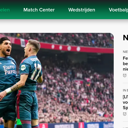
kelen
Match Center
Wedstrijden
Voetbal
N
NI
Fe
be
ni
IN
[L
vo
Sp