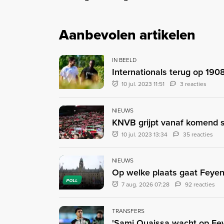
Aanbevolen artikelen
IN BEELD
Internationals terug op 190
10 jul. 2023 11:51
3 reacties
NIEUWS
KNVB grijpt vanaf komend s
10 jul. 2023 13:34
35 reacties
NIEUWS
Op welke plaats gaat Feyen
POLL
7 aug. 2026 07:28
92 reacties
TRANSFERS
'Sami Ouaissa wacht op Fey