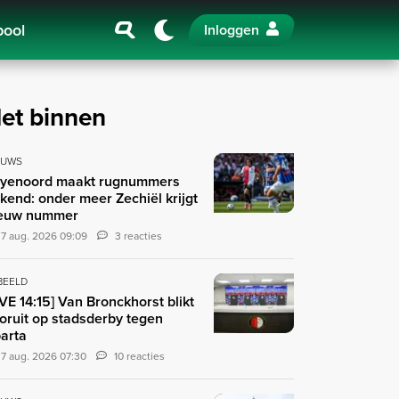
pool
Inloggen
et binnen
EUWS
yenoord maakt rugnummers
kend: onder meer Zechiël krijgt
euw nummer
7 aug. 2026 09:09
3 reacties
 BEELD
IVE 14:15] Van Bronckhorst blikt
oruit op stadsderby tegen
arta
7 aug. 2026 07:30
10 reacties