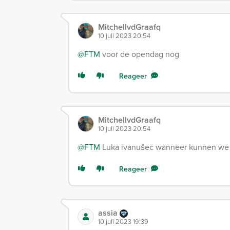
MitchellvdGraafq
10 juli 2023 20:54
@FTM
voor de opendag nog
Reageer
MitchellvdGraafq
10 juli 2023 20:54
@FTM
Luka ivanušec wanneer kunnen we
Reageer
assia
10 juli 2023 19:39