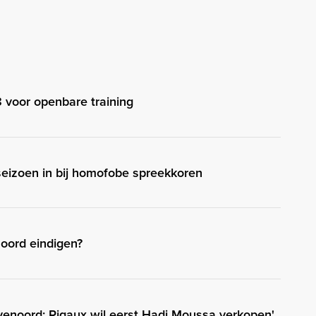
8 voor openbare training
eizoen in bij homofobe spreekkoren
oord eindigen?
enoord; Rigaux wil eerst Hadj Moussa verkopen'