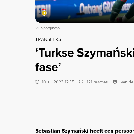
VK Sportphoto
TRANSFERS
‘Turkse Szymański
fase’
10 jul. 2023 12:35
121 reacties
Van de
Sebastian Szymański heeft een persoon