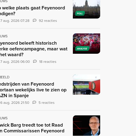
EUWS
 welke plaats gaat Feyenoord
ndigen?
POLL
7 aug. 2026 07:28
92 reacties
EUWS
yenoord beleeft historisch
erke oefencampagne, maar wat
ANALYSE
 het waard?
7 aug. 2026 06:00
18 reacties
 BEELD
dstrijden van Feyenoord
ortaan wekelijks live te zien op
ZN in Spanje
6 aug. 2026 21:50
5 reacties
EUWS
wick Barg treedt toe tot Raad
n Commissarissen Feyenoord