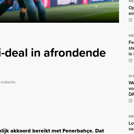
NI
Op
ei
NI
Fe
-deal in afrondende
st
is
IN
 redactie
We
vo
DA
NI
Lo
va
lijk akkoord bereikt met Fenerbahçe. Dat