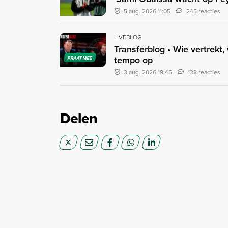
5 aug. 2026 11:05
245 reacties
LIVEBLOG
Transferblog • Wie vertrekt,
tempo op
PRAAT MEE
3 aug. 2026 19:45
138 reacties
Delen