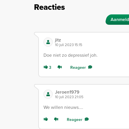
Reacties
Aanmeld
jitz
10 juli 2023 15:15
Doe niet zo depressief joh.
3
Reageer
Jeroen1979
10 juli 2023 21:05
We willen nieuws....
Reageer