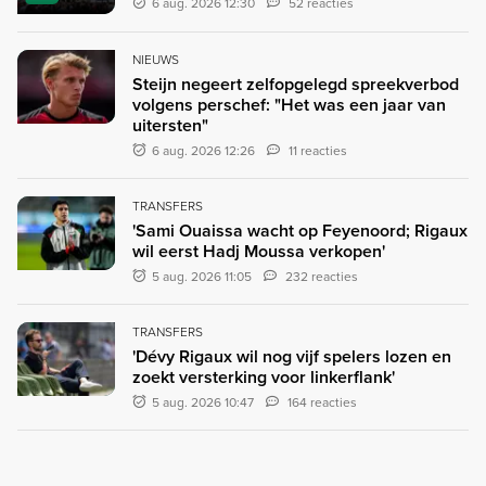
6 aug. 2026 12:30
52 reacties
NIEUWS
Steijn negeert zelfopgelegd spreekverbod
volgens perschef: "Het was een jaar van
uitersten"
6 aug. 2026 12:26
11 reacties
TRANSFERS
'Sami Ouaissa wacht op Feyenoord; Rigaux
wil eerst Hadj Moussa verkopen'
5 aug. 2026 11:05
232 reacties
TRANSFERS
'Dévy Rigaux wil nog vijf spelers lozen en
zoekt versterking voor linkerflank'
5 aug. 2026 10:47
164 reacties