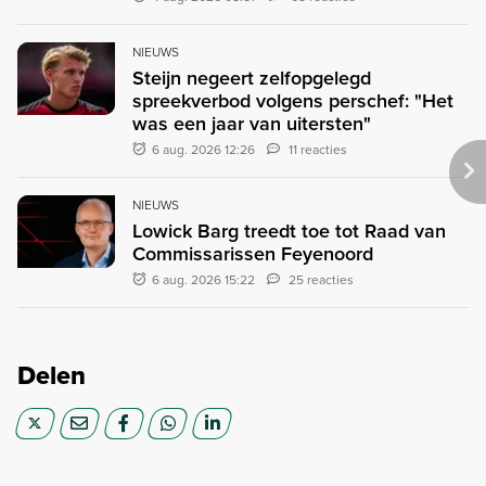
NIEUWS
Steijn negeert zelfopgelegd
spreekverbod volgens perschef: "Het
was een jaar van uitersten"
6 aug. 2026 12:26
11 reacties
NIEUWS
Lowick Barg treedt toe tot Raad van
Commissarissen Feyenoord
6 aug. 2026 15:22
25 reacties
Delen