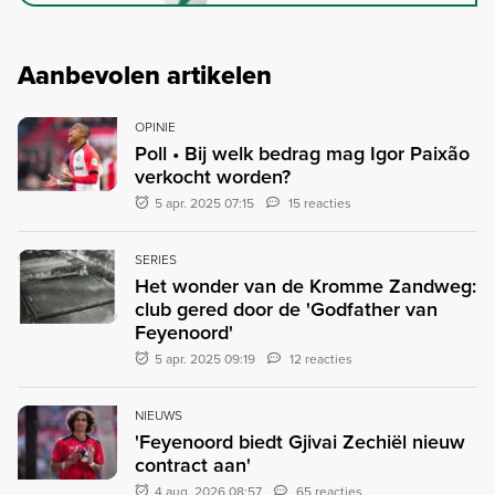
Aanbevolen artikelen
OPINIE
Poll • Bij welk bedrag mag Igor Paixão
verkocht worden?
5 apr. 2025 07:15
15 reacties
SERIES
Het wonder van de Kromme Zandweg:
club gered door de 'Godfather van
Feyenoord'
5 apr. 2025 09:19
12 reacties
NIEUWS
'Feyenoord biedt Gjivai Zechiël nieuw
contract aan'
4 aug. 2026 08:57
65 reacties