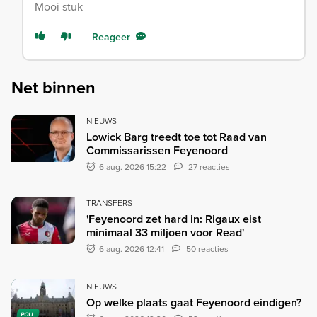
Mooi stuk
Reageer
Net binnen
NIEUWS
Lowick Barg treedt toe tot Raad van
Commissarissen Feyenoord
6 aug. 2026 15:22
27 reacties
TRANSFERS
'Feyenoord zet hard in: Rigaux eist
minimaal 33 miljoen voor Read'
6 aug. 2026 12:41
50 reacties
NIEUWS
Op welke plaats gaat Feyenoord eindigen?
POLL