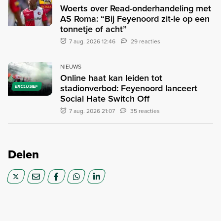
Woerts over Read-onderhandeling met
AS Roma: “Bij Feyenoord zit-ie op een
tonnetje of acht”
7 aug. 2026 12:46
29 reacties
NIEUWS
Online haat kan leiden tot
stadionverbod: Feyenoord lanceert
EXCLUSIEF
Social Hate Switch Off
7 aug. 2026 21:07
35 reacties
Delen