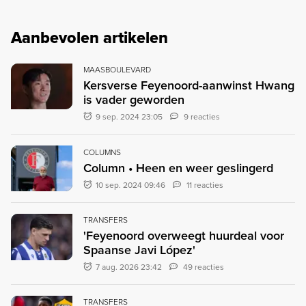
Aanbevolen artikelen
MAASBOULEVARD
Kersverse Feyenoord-aanwinst Hwang
is vader geworden
9 sep. 2024 23:05
9 reacties
COLUMNS
Column • Heen en weer geslingerd
10 sep. 2024 09:46
11 reacties
TRANSFERS
'Feyenoord overweegt huurdeal voor
Spaanse Javi López'
7 aug. 2026 23:42
49 reacties
TRANSFERS