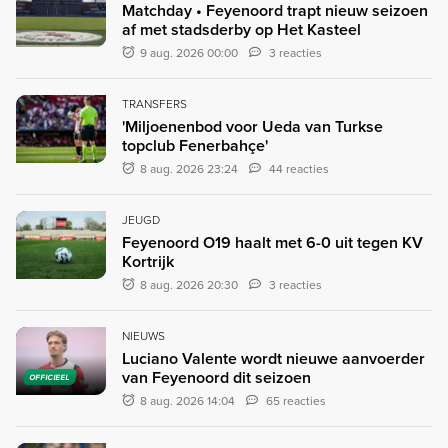
Matchday • Feyenoord trapt nieuw seizoen
af met stadsderby op Het Kasteel
9 aug. 2026 00:00
3 reacties
TRANSFERS
'Miljoenenbod voor Ueda van Turkse
topclub Fenerbahçe'
8 aug. 2026 23:24
44 reacties
JEUGD
Feyenoord O19 haalt met 6-0 uit tegen KV
Kortrijk
8 aug. 2026 20:30
3 reacties
NIEUWS
Luciano Valente wordt nieuwe aanvoerder
van Feyenoord dit seizoen
OFFICIEEL
8 aug. 2026 14:04
65 reacties