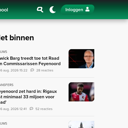
pool
Inloggen
et binnen
EUWS
wick Barg treedt toe tot Raad
n Commissarissen Feyenoord
6 aug. 2026 15:22
28 reacties
ANSFERS
eyenoord zet hard in: Rigaux
st minimaal 33 miljoen voor
ad'
6 aug. 2026 12:41
52 reacties
EUWS