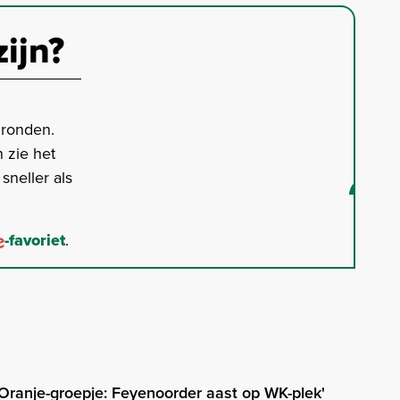
zijn?
gronden.
 zie het
neller als
-favoriet
.
m Oranje-groepje: Feyenoorder aast op WK-plek'