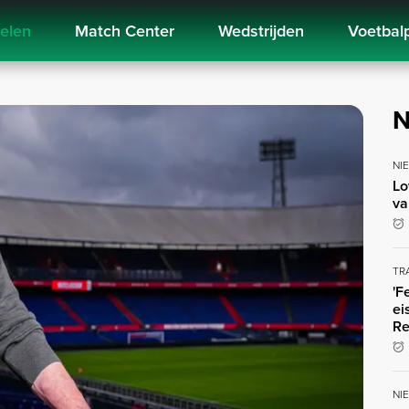
kelen
Match Center
Wedstrijden
Voetbal
N
NI
Lo
va
TR
'F
ei
Re
NI