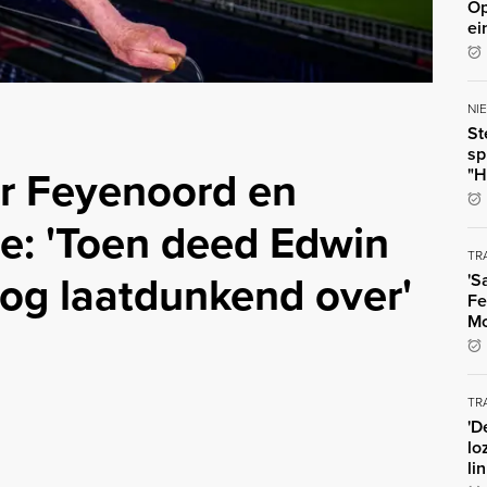
Op
ei
NI
St
sp
r Feyenoord en
"H
e: 'Toen deed Edwin
TR
nog laatdunkend over'
'S
Fe
Mo
TR
'D
lo
li