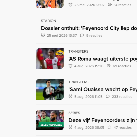
25 mei 2026 13:02
14 reacties
STADION
Dossier onthult: 'Feyenoord City liep doo
25 mei 2026 15:37
9 reacties
TRANSFERS
'AS Roma waagt uiterste pogi
4 aug. 2026 15:26
69 reacties
TRANSFERS
'Sami Ouaissa wacht op Fey
5 aug. 2026 11:05
233 reacties
SERIES
Deze vijf Feyenoorders zijn v
SELECTIEPUZZEL
4 aug. 2026 08:05
47 reacties