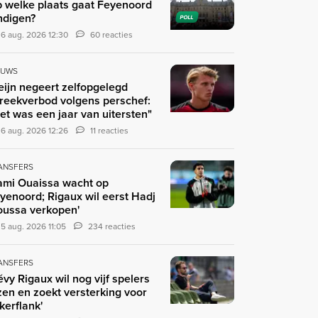
 welke plaats gaat Feyenoord
ndigen?
POLL
6 aug. 2026 12:30
60 reacties
EUWS
eijn negeert zelfopgelegd
reekverbod volgens perschef:
et was een jaar van uitersten"
6 aug. 2026 12:26
11 reacties
ANSFERS
ami Ouaissa wacht op
yenoord; Rigaux wil eerst Hadj
ussa verkopen'
5 aug. 2026 11:05
234 reacties
ANSFERS
évy Rigaux wil nog vijf spelers
zen en zoekt versterking voor
nkerflank'