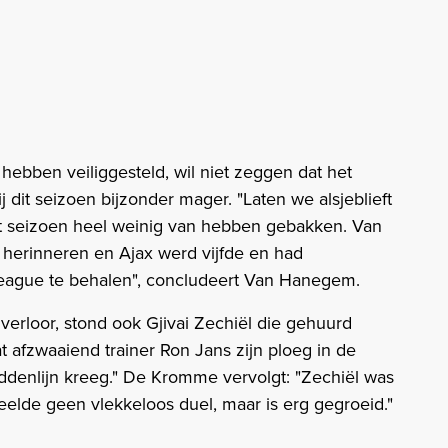
bben veiliggesteld, wil niet zeggen dat het
dit seizoen bijzonder mager. "Laten we alsjeblieft
it seizoen heel weinig van hebben gebakken. Van
 herinneren en Ajax werd vijfde en had
eague te behalen", concludeert Van Hanegem.
 verloor, stond ook Gjivai Zechiël die gehuurd
 afzwaaiend trainer Ron Jans zijn ploeg in de
iddenlijn kreeg." De Kromme vervolgt: "Zechiël was
peelde geen vlekkeloos duel, maar is erg gegroeid."