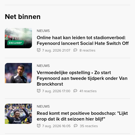
Net binnen
NIEUWS
Online haat kan leiden tot stadionverbod:
Feyenoord lanceert Social Hate Switch Off
EXCLUSIEF
7 aug. 2026 21:07
8 reacties
NIEUWS
Vermoedelijke opstelling • Zo start
Feyenoord aan tweede tijdperk onder Van
Bronckhorst
7 aug. 2026 17:00
41 reacties
NIEUWS
Read komt met positieve boodschap: "Lijkt
erop dat ik dit seizoen hier blijf"
7 aug. 2026 16:05
35 reacties