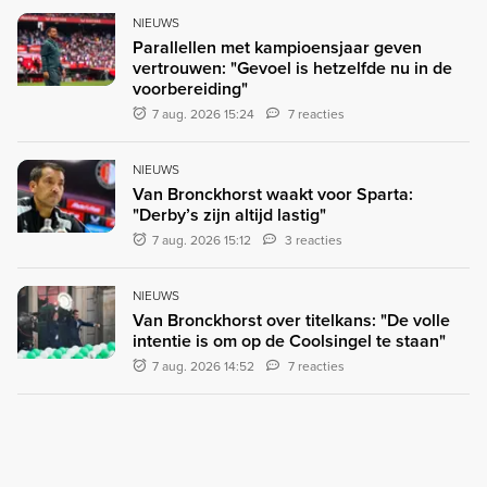
NIEUWS
Parallellen met kampioensjaar geven
vertrouwen: "Gevoel is hetzelfde nu in de
voorbereiding"
7 aug. 2026 15:24
7 reacties
NIEUWS
Van Bronckhorst waakt voor Sparta:
"Derby’s zijn altijd lastig"
7 aug. 2026 15:12
3 reacties
NIEUWS
Van Bronckhorst over titelkans: "De volle
intentie is om op de Coolsingel te staan"
7 aug. 2026 14:52
7 reacties