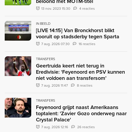
beloond met MOTM-titel
13 nov. 2023 15:30
4 reacties
IN BEELD
[LIVE 14:15] Van Bronckhorst blikt
vooruit op stadsderby tegen Sparta
7 aug. 2026 07:30
16 reacties
TRANSFERS
Geertruida keert niet terug in
Eredivisie: ‘Feyenoord en PSV kunnen
niet voldoen aan transfersom’
7 aug. 2026 11:47
8 reacties
TRANSFERS
Feyenoord grijpt naast Amerikaans
toptalent: 'Zavier Gozo onderweg naar
Crystal Palace'
7 aug. 2026 12:16
26 reacties