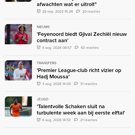
afwachten wat er uitrolt"
25 sep. 2023 15:28
20 reacties
NIEUWS
'Feyenoord biedt Gjivai Zechiël nieuw
contract aan'
4 aug. 2026 08:57
63 reacties
TRANSFERS
'Premier League-club richt vizier op
Hadj Moussa'
3 aug. 2026 14:00
31 reacties
JEUGD
'Talentvolle Schaken sluit na
turbulente week aan bij eerste elftal'
4 aug. 2026 14:53
21 reacties