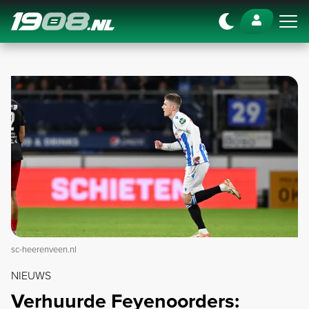
Navigation
sc-heerenveen.nl
NIEUWS
Verhuurde Feyenoorders: