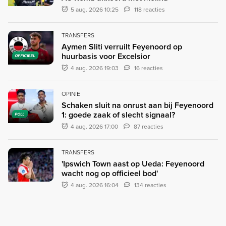
5 aug. 2026 10:25
118 reacties
TRANSFERS
Aymen Sliti verruilt Feyenoord op
huurbasis voor Excelsior
OFFICIEEL
4 aug. 2026 19:03
16 reacties
OPINIE
Schaken sluit na onrust aan bij Feyenoord
1: goede zaak of slecht signaal?
POLL
4 aug. 2026 17:00
87 reacties
TRANSFERS
'Ipswich Town aast op Ueda: Feyenoord
wacht nog op officieel bod'
4 aug. 2026 16:04
134 reacties