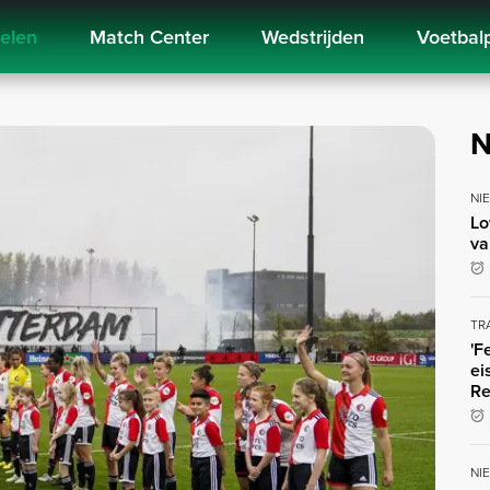
kelen
Match Center
Wedstrijden
Voetbal
N
NI
Lo
va
TR
'F
ei
Re
NI