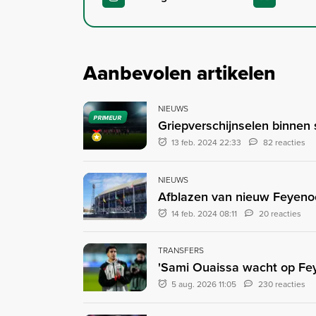
Aanbevolen artikelen
NIEUWS
PRIMEUR
Griepverschijnselen binnen 
13 feb. 2024 22:33
82 reacties
NIEUWS
Afblazen van nieuw Feyenoo
14 feb. 2024 08:11
20 reacties
TRANSFERS
'Sami Ouaissa wacht op Fey
5 aug. 2026 11:05
230 reacties