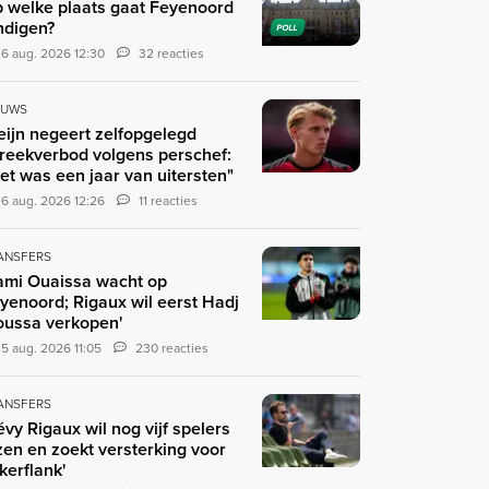
 welke plaats gaat Feyenoord
ndigen?
POLL
6 aug. 2026 12:30
32 reacties
EUWS
eijn negeert zelfopgelegd
reekverbod volgens perschef:
et was een jaar van uitersten"
6 aug. 2026 12:26
11 reacties
ANSFERS
ami Ouaissa wacht op
yenoord; Rigaux wil eerst Hadj
ussa verkopen'
5 aug. 2026 11:05
230 reacties
ANSFERS
évy Rigaux wil nog vijf spelers
zen en zoekt versterking voor
nkerflank'