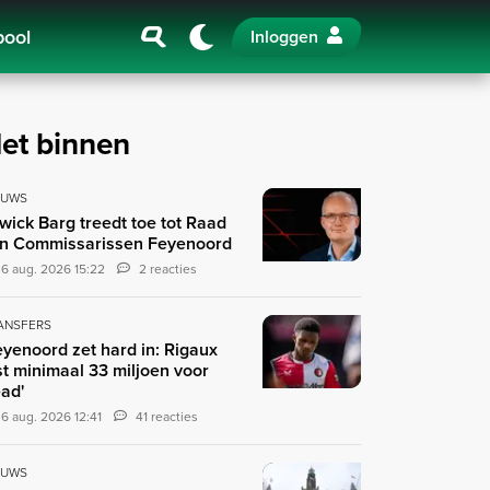
pool
Inloggen
et binnen
EUWS
wick Barg treedt toe tot Raad
n Commissarissen Feyenoord
6 aug. 2026 15:22
2 reacties
ANSFERS
eyenoord zet hard in: Rigaux
st minimaal 33 miljoen voor
ad'
6 aug. 2026 12:41
41 reacties
EUWS