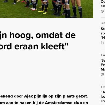
Op
ei
NI
St
jn hoog, omdat de
sp
"H
rd eraan kleeft"
TR
'S
Fe
Mo
TR
'D
end door Ajax pijnlijk op zijn plaats gezet.
lo
li
om aan te haken bij de Amsterdamse club en