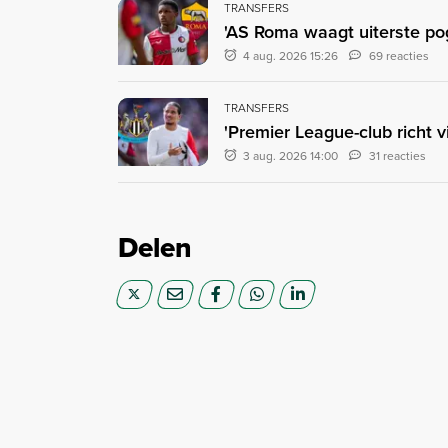
TRANSFERS
'AS Roma waagt uiterste pogi
4 aug. 2026 15:26
69 reacties
TRANSFERS
'Premier League-club richt 
3 aug. 2026 14:00
31 reacties
Delen