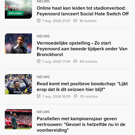
NIEUWS
Online haat kan leiden tot stadionverbod:
Feyenoord lanceert Social Hate Switch Off
EXCLUSIEF
7 aug. 2026 21:07
16 reacties
NIEUWS
Vermoedelijke opstelling • Zo start
Feyenoord aan tweede tijdperk onder Van
Bronckhorst
7 aug. 2026 17:00
49 reacties
NIEUWS
Read komt met positieve boodschap: "Lijkt
erop dat ik dit seizoen hier blijf"
7 aug. 2026 16:05
35 reacties
NIEUWS
Parallellen met kampioensjaar geven
vertrouwen: "Gevoel is hetzelfde nu in de
voorbereiding"