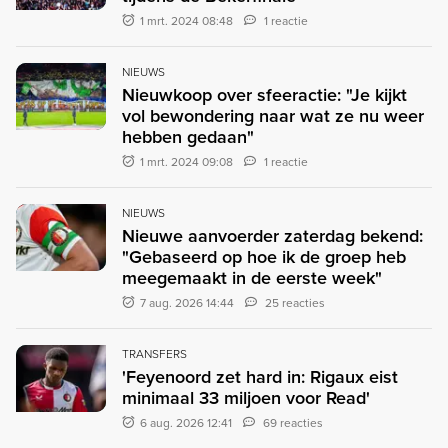
1 mrt. 2024 08:48
1 reactie
NIEUWS
Nieuwkoop over sfeeractie: "Je kijkt
vol bewondering naar wat ze nu weer
hebben gedaan"
1 mrt. 2024 09:08
1 reactie
NIEUWS
Nieuwe aanvoerder zaterdag bekend:
"Gebaseerd op hoe ik de groep heb
meegemaakt in de eerste week"
7 aug. 2026 14:44
25 reacties
TRANSFERS
'Feyenoord zet hard in: Rigaux eist
minimaal 33 miljoen voor Read'
6 aug. 2026 12:41
69 reacties