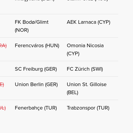
FK Bodø/Glimt
AEK Larnaca (CYP)
(NOR)
RA)
Ferencváros (HUN)
Omonia Nicosia
(CYP)
SC Freiburg (GER)
FC Zürich (SWI)
E)
Union Berlin (GER)
Union St. Gilloise
(BEL)
UL)
Fenerbahçe (TUR)
Trabzonspor (TUR)