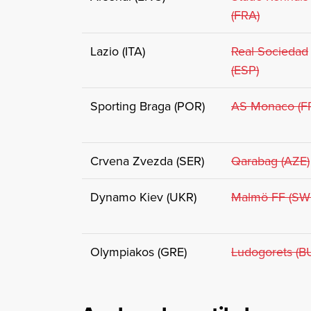
(FRA)
Lazio (ITA)
Real Sociedad
(ESP)
Sporting Braga (POR)
AS Monaco (F
Crvena Zvezda (SER)
Qarabag (AZE)
Dynamo Kiev (UKR)
Malmö FF (SW
Olympiakos (GRE)
Ludogorets (B