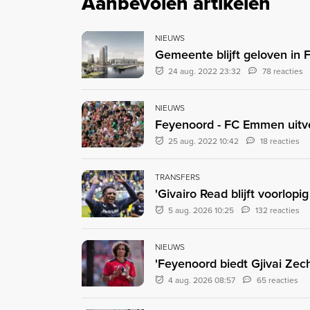
Aanbevolen artikelen
NIEUWS
Gemeente blijft geloven in 
24 aug. 2022 23:32
78 reacties
NIEUWS
Feyenoord - FC Emmen uitv
25 aug. 2022 10:42
18 reacties
TRANSFERS
'Givairo Read blijft voorlop
5 aug. 2026 10:25
132 reacties
NIEUWS
'Feyenoord biedt Gjivai Zec
4 aug. 2026 08:57
65 reacties