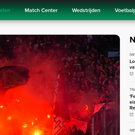
kelen
Match Center
Wedstrijden
Voetbal
N
NI
Lo
va
TR
'F
ei
Re
NI