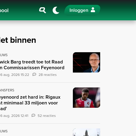
pool
Inloggen
et binnen
EUWS
wick Barg treedt toe tot Raad
n Commissarissen Feyenoord
6 aug. 2026 15:22
28 reacties
ANSFERS
eyenoord zet hard in: Rigaux
st minimaal 33 miljoen voor
ad'
6 aug. 2026 12:41
52 reacties
EUWS