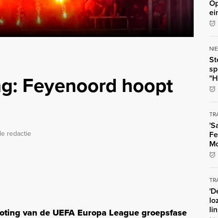
Op
ei
NI
St
sp
ing: Feyenoord hoopt
"H
TR
'S
e redactie
Fe
Mo
TR
'D
lo
li
 loting van de UEFA Europa League groepsfase