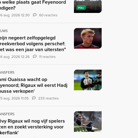
 welke plaats gaat Feyenoord
ndigen?
POLL
6 aug. 2026 12:30
60 reacties
EUWS
eijn negeert zelfopgelegd
reekverbod volgens perschef:
et was een jaar van uitersten"
6 aug. 2026 12:26
11 reacties
ANSFERS
ami Ouaissa wacht op
yenoord; Rigaux wil eerst Hadj
ussa verkopen'
5 aug. 2026 11:05
233 reacties
ANSFERS
évy Rigaux wil nog vijf spelers
zen en zoekt versterking voor
nkerflank'