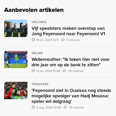
Aanbevolen artikelen
VROUWEN
Vijf speelsters maken overstap van
Jong Feyenoord naar Feyenoord V1
15 jul. 2024 12:11
5 reacties
NIEUWS
Wellenreuther: "Ik teken hier niet voor
drie jaar om op de bank te zitten"
15 jul. 2024 13:44
29 reacties
TRANSFERS
'Feyenoord ziet in Ouaissa nog steeds
mogelijke opvolger van Hadj Moussa:
speler wil dolgraag'
4 aug. 2026 13:09
75 reacties