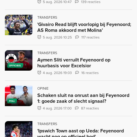
5 aug. 2026 10:47
139 reacties
TRANSFERS
'Givairo Read blijft voorlopig bij Feyenoord;
AS Roma akkoord met Molina'
5 aug. 2026 10:25
117 reacties
TRANSFERS
Aymen Sliti verruilt Feyenoord op
huurbasis voor Excelsior
OFFICIEEL
4 aug. 2026 19:03
16 reacties
OPINIE
Schaken sluit na onrust aan bij Feyenoord
1: goede zaak of slecht signaal?
POLL
4 aug. 2026 17:00
87 reacties
TRANSFERS
'Ipswich Town aast op Ueda: Feyenoord
wacht nog op officieel bod'