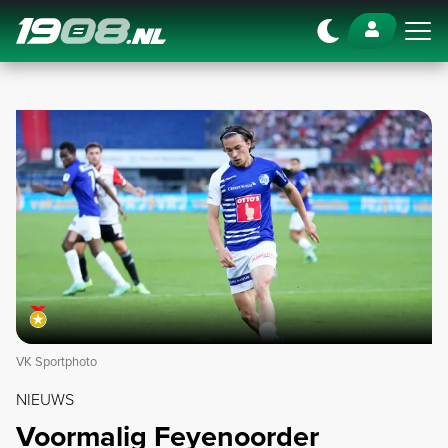
Navigation
VK Sportphoto
NIEUWS
Voormalig Feyenoorder