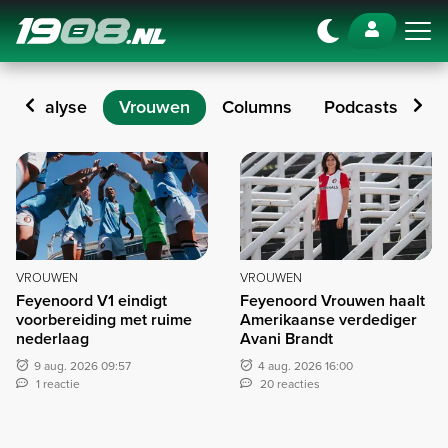
Navigation
Analyse
Vrouwen
Columns
Podcasts
M
Vrouwen
VROUWEN
VROUWEN
Feyenoord V1 eindigt
Feyenoord Vrouwen haalt
voorbereiding met ruime
Amerikaanse verdediger
nederlaag
Avani Brandt
9 aug. 2026 09:57
4 aug. 2026 16:00
1 reactie
20 reacties