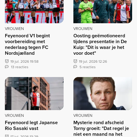
VROUWEN
VROUWEN
Feyenoord V1 begint
Oosting geëmotioneerd
voorbereiding met
tijdens presentatie in De
nederlaag tegen FC
Kuip: "Dit is waar je het
Nordsjælland
voor doet"
19 jul. 2026 19:58
19 jul. 2026 12:26
13 reacties
5 reacties
VROUWEN
VROUWEN
Feyenoord legt Japanse
Mysterie rond afscheid
Rio Sasaki vast
Torny groeit: "Dat regel je
niet een maand na het
17 jul. 2026 13:29