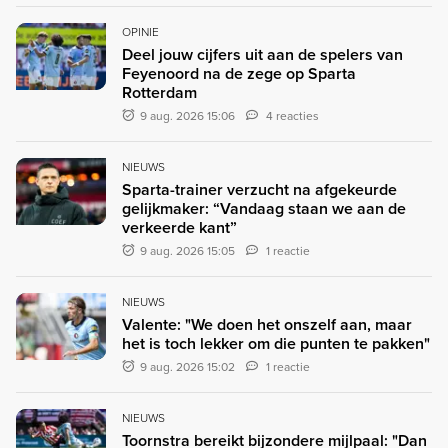
OPINIE
Deel jouw cijfers uit aan de spelers van
Feyenoord na de zege op Sparta
Rotterdam
9 aug. 2026 15:06
4 reacties
NIEUWS
Sparta-trainer verzucht na afgekeurde
gelijkmaker: “Vandaag staan we aan de
verkeerde kant”
9 aug. 2026 15:05
1 reactie
NIEUWS
Valente: "We doen het onszelf aan, maar
het is toch lekker om die punten te pakken"
9 aug. 2026 15:02
1 reactie
NIEUWS
Toornstra bereikt bijzondere mijlpaal: "Dan