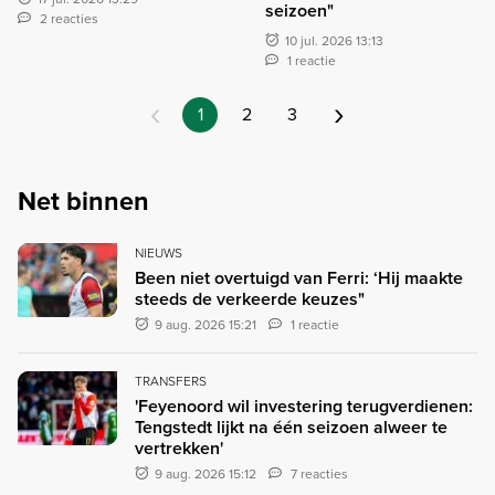
seizoen"
2 reacties
10 jul. 2026 13:13
1 reactie
‹
›
1
2
3
Net binnen
NIEUWS
Been niet overtuigd van Ferri: ‘Hij maakte
steeds de verkeerde keuzes"
9 aug. 2026 15:21
1 reactie
TRANSFERS
'Feyenoord wil investering terugverdienen:
Tengstedt lijkt na één seizoen alweer te
vertrekken'
9 aug. 2026 15:12
7 reacties