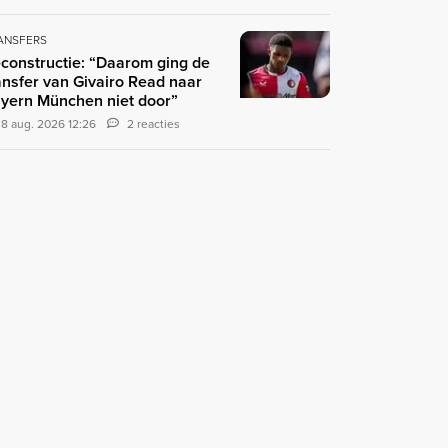
ANSFERS
constructie: “Daarom ging de
ansfer van Givairo Read naar
yern München niet door”
8 aug. 2026 12:26
2 reacties