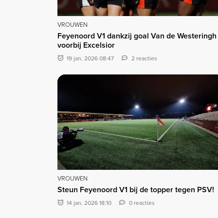
VROUWEN
Feyenoord V1 dankzij goal Van de Westeringh
voorbij Excelsior
19 jan. 2026 08:47
2 reacties
VROUWEN
Steun Feyenoord V1 bij de topper tegen PSV!
14 jan. 2026 18:10
0 reacties