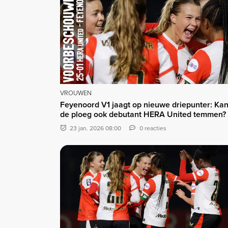
VROUWEN
Feyenoord V1 jaagt op nieuwe driepunter: Ka
de ploeg ook debutant HERA United temmen?
23 jan. 2026 08:00
0 reacties