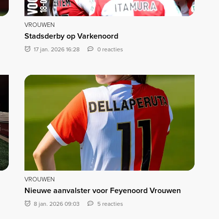
VROUWEN
Stadsderby op Varkenoord
17 jan. 2026 16:28
0 reacties
VROUWEN
Nieuwe aanvalster voor Feyenoord Vrouwen
8 jan. 2026 09:03
5 reacties