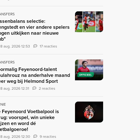
ANSFERS
ssenbalans selectie:
engstedt en vier andere spelers
gen uitkijken naar nieuwe
ub"
8 aug. 2026 12:53
17 reacties
ANSFERS
ormalig Feyenoord-talent
ulahrouz na anderhalve maand
OFFICIEEL
er weg bij Helmond Sport
8 aug. 2026 12:31
2 reacties
INIE
 Feyenoord Voetbalpool is
rug: voorspel, win unieke
ijzen en word dé
etbalgoeroe!
8 aug. 2026 12:30
9 reacties