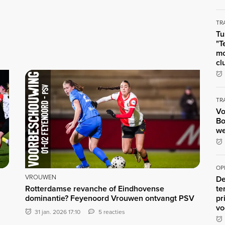
TR
Tu
"T
mo
cl
TR
Vo
Bo
we
OP
VROUWEN
De
Rotterdamse revanche of Eindhovense
te
dominantie? Feyenoord Vrouwen ontvangt PSV
pr
vo
31 jan. 2026 17:10
5 reacties