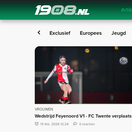
Arti
Navigation
ansfers
Opinie
Exclusief
Europees
Jeugd
Vrouwen
VROUWEN
Wedstrijd Feyenoord V1 - FC Twente verplaats
13 feb. 2026 12:24
0 reacties