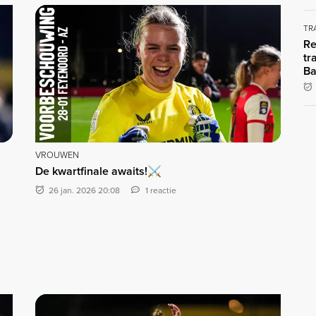
TR
Re
tr
Ba
VROUWEN
De kwartfinale awaits!⚔️
26 jan. 2026 20:08
1 reactie