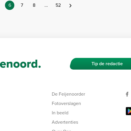
›
6
7
8
...
52
enoord.
Tip de redactie
De Feijenoorder
Fotoverslagen
In beeld
Advertenties