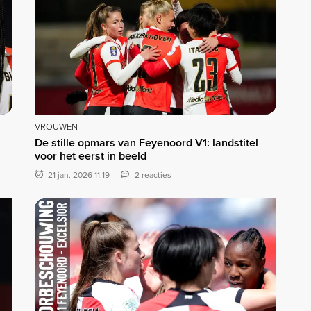
VROUWEN
n
De stille opmars van Feyenoord V1: landstitel
voor het eerst in beeld
21 jan. 2026 11:19
2 reacties