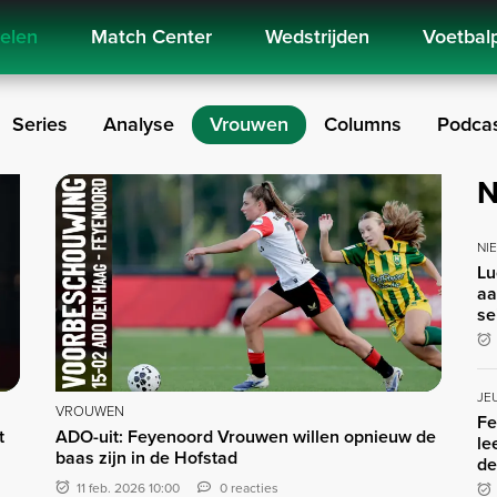
kelen
Match Center
Wedstrijden
Voetbal
Series
Analyse
Vrouwen
Columns
Podca
N
NI
Lu
aa
se
JE
VROUWEN
Fe
t
ADO-uit: Feyenoord Vrouwen willen opnieuw de
le
baas zijn in de Hofstad
de
11 feb. 2026 10:00
0 reacties