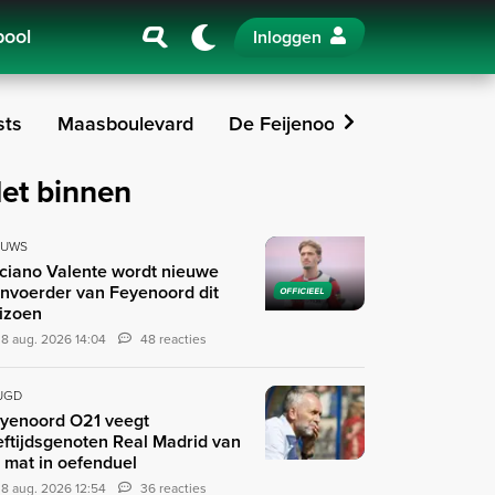
pool
Inloggen
sts
Maasboulevard
De Feijenoorder
Fotoversl
et binnen
EUWS
ciano Valente wordt nieuwe
nvoerder van Feyenoord dit
OFFICIEEL
izoen
8 aug. 2026 14:04
48 reacties
UGD
yenoord O21 veegt
eftijdsgenoten Real Madrid van
 mat in oefenduel
8 aug. 2026 12:54
36 reacties