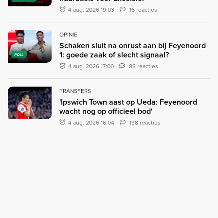
4 aug. 2026 19:03
16 reacties
OPINIE
Schaken sluit na onrust aan bij Feyenoord
1: goede zaak of slecht signaal?
POLL
4 aug. 2026 17:00
88 reacties
TRANSFERS
'Ipswich Town aast op Ueda: Feyenoord
wacht nog op officieel bod'
4 aug. 2026 16:04
138 reacties