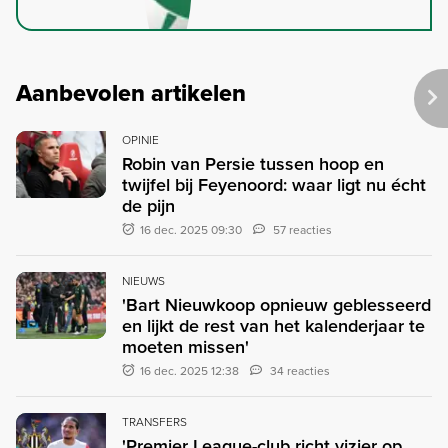
Aanbevolen artikelen
OPINIE
Robin van Persie tussen hoop en
twijfel bij Feyenoord: waar ligt nu écht
de pijn
16 dec. 2025 09:30
57 reacties
NIEUWS
'Bart Nieuwkoop opnieuw geblesseerd
en lijkt de rest van het kalenderjaar te
moeten missen'
16 dec. 2025 12:38
34 reacties
TRANSFERS
'Premier League-club richt vizier op