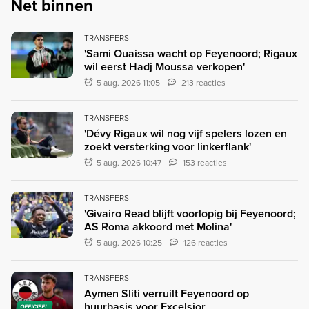
Net binnen
TRANSFERS
'Sami Ouaissa wacht op Feyenoord; Rigaux
wil eerst Hadj Moussa verkopen'
5 aug. 2026 11:05
213 reacties
TRANSFERS
'Dévy Rigaux wil nog vijf spelers lozen en
zoekt versterking voor linkerflank'
5 aug. 2026 10:47
153 reacties
TRANSFERS
'Givairo Read blijft voorlopig bij Feyenoord;
AS Roma akkoord met Molina'
5 aug. 2026 10:25
126 reacties
TRANSFERS
Aymen Sliti verruilt Feyenoord op
huurbasis voor Excelsior
OFFICIEEL