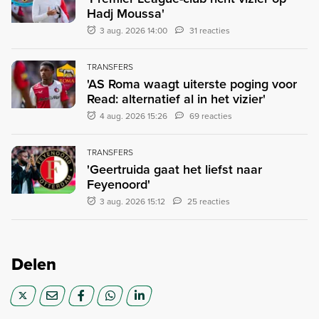
Hadj Moussa'
3 aug. 2026 14:00
31 reacties
TRANSFERS
'AS Roma waagt uiterste poging voor
Read: alternatief al in het vizier'
4 aug. 2026 15:26
69 reacties
TRANSFERS
'Geertruida gaat het liefst naar
Feyenoord'
3 aug. 2026 15:12
25 reacties
Delen