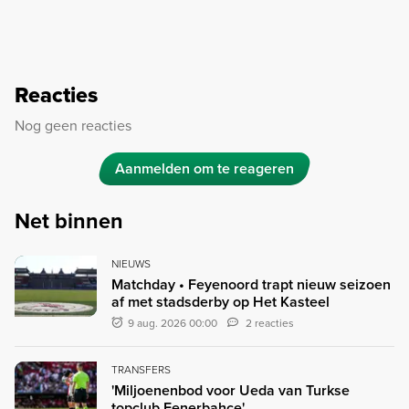
Reacties
Nog geen reacties
Aanmelden om te reageren
Net binnen
NIEUWS
Matchday • Feyenoord trapt nieuw seizoen
af met stadsderby op Het Kasteel
9 aug. 2026 00:00
2 reacties
TRANSFERS
'Miljoenenbod voor Ueda van Turkse
topclub Fenerbahçe'