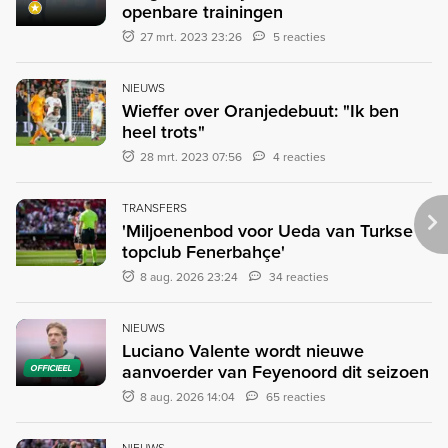
openbare trainingen
27 mrt. 2023 23:26
5 reacties
NIEUWS
Wieffer over Oranjedebuut: "Ik ben
heel trots"
28 mrt. 2023 07:56
4 reacties
TRANSFERS
'Miljoenenbod voor Ueda van Turkse
topclub Fenerbahçe'
8 aug. 2026 23:24
34 reacties
NIEUWS
Luciano Valente wordt nieuwe
aanvoerder van Feyenoord dit seizoen
OFFICIEEL
8 aug. 2026 14:04
65 reacties
NIEUWS