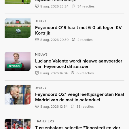
8 aug. 2026 23:24
34 reacties
JEUGD
Feyenoord O19 haalt met 6-0 uit tegen KV
Kortrijk
8 aug. 2026 20:30
2 reacties
NIEUWS
Luciano Valente wordt nieuwe aanvoerder
van Feyenoord dit seizoen
OFFICIEEL
8 aug. 2026 14:04
65 reacties
JEUGD
Feyenoord O21 veegt leeftijdsgenoten Real
Madrid van de mat in oefenduel
8 aug. 2026 12:54
38 reacties
TRANSFERS
Tussenbalans selectie: "Tengstedt en vier