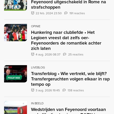
Feyenoord uitgeschakeld in Rome na
strafschoppen
22 feb. 2024 23:50
191 reacties
OPINIE
Hunkering naar clubliefde • Het
Legioen vreest dat zelfs oer-
Feyenoorders de romantiek achter
zich laten
4 aug. 2026 08:37
25 reacties
LIVEBLOG
Transferblog • Wie vertrekt, wie blijft?
Transfergeruchten volgen elkaar in rap
PRAAT MEE
tempo op
3 aug. 2026 19:45
138 reacties
IN BEELD
Wedstrijden van Feyenoord voortaan