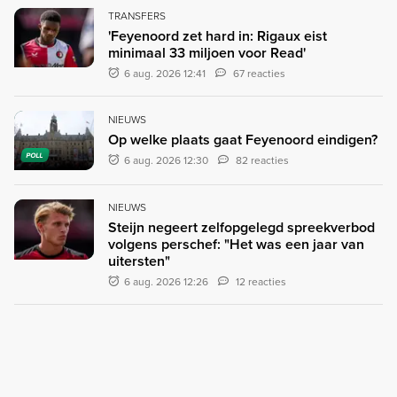
TRANSFERS
'Feyenoord zet hard in: Rigaux eist
minimaal 33 miljoen voor Read'
6 aug. 2026 12:41
67 reacties
NIEUWS
Op welke plaats gaat Feyenoord eindigen?
POLL
6 aug. 2026 12:30
82 reacties
NIEUWS
Steijn negeert zelfopgelegd spreekverbod
volgens perschef: "Het was een jaar van
uitersten"
6 aug. 2026 12:26
12 reacties