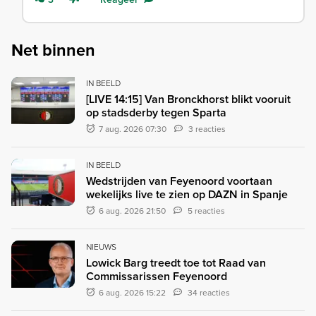
Net binnen
IN BEELD
[LIVE 14:15] Van Bronckhorst blikt vooruit
op stadsderby tegen Sparta
7 aug. 2026 07:30
3 reacties
IN BEELD
Wedstrijden van Feyenoord voortaan
wekelijks live te zien op DAZN in Spanje
6 aug. 2026 21:50
5 reacties
NIEUWS
Lowick Barg treedt toe tot Raad van
Commissarissen Feyenoord
6 aug. 2026 15:22
34 reacties