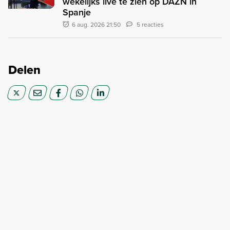
wekelijks live te zien op DAZN in
Spanje
6 aug. 2026 21:50
5 reacties
Delen