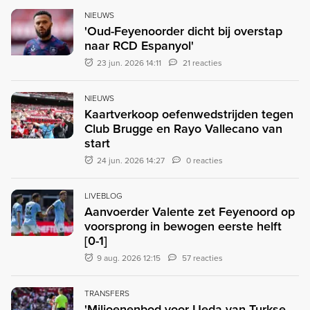
NIEUWS
'Oud-Feyenoorder dicht bij overstap
naar RCD Espanyol'
23 jun. 2026 14:11
21 reacties
NIEUWS
Kaartverkoop oefenwedstrijden tegen
Club Brugge en Rayo Vallecano van
start
24 jun. 2026 14:27
0 reacties
LIVEBLOG
Aanvoerder Valente zet Feyenoord op
voorsprong in bewogen eerste helft
[0-1]
9 aug. 2026 12:15
57 reacties
TRANSFERS
'Miljoenenbod voor Ueda van Turkse