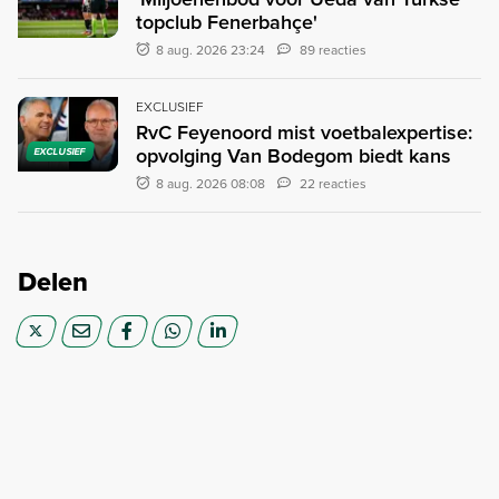
topclub Fenerbahçe'
8 aug. 2026 23:24
89 reacties
EXCLUSIEF
RvC Feyenoord mist voetbalexpertise:
opvolging Van Bodegom biedt kans
EXCLUSIEF
8 aug. 2026 08:08
22 reacties
Delen