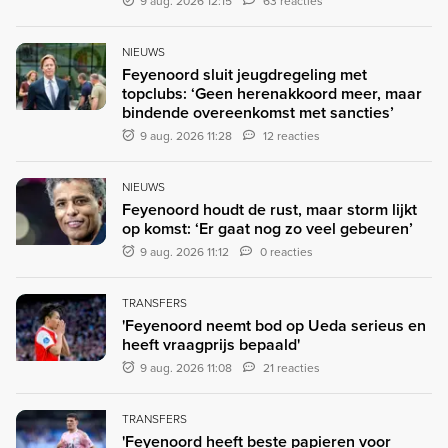
9 aug. 2026 12:15
63 reacties
NIEUWS
Feyenoord sluit jeugdregeling met
topclubs: ‘Geen herenakkoord meer, maar
bindende overeenkomst met sancties’
9 aug. 2026 11:28
12 reacties
NIEUWS
Feyenoord houdt de rust, maar storm lijkt
op komst: ‘Er gaat nog zo veel gebeuren’
9 aug. 2026 11:12
0 reacties
TRANSFERS
'Feyenoord neemt bod op Ueda serieus en
heeft vraagprijs bepaald'
9 aug. 2026 11:08
21 reacties
TRANSFERS
'Feyenoord heeft beste papieren voor