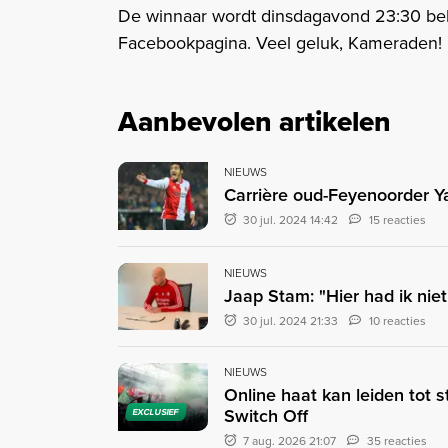
De winnaar wordt dinsdagavond 23:30 be
Facebookpagina. Veel geluk, Kameraden!
Aanbevolen artikelen
NIEUWS
Carrière oud-Feyenoorder Ya
30 jul. 2024 14:42
15 reacties
NIEUWS
Jaap Stam: "Hier had ik nie
30 jul. 2024 21:33
10 reacties
NIEUWS
Online haat kan leiden tot 
Switch Off
EXCLUSIEF
7 aug. 2026 21:07
35 reacties