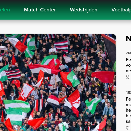
kelen
Match Center
Wedstrijden
Voetbal
N
VR
Fe
vo
ne
NI
Fe
me
he
bi
sa