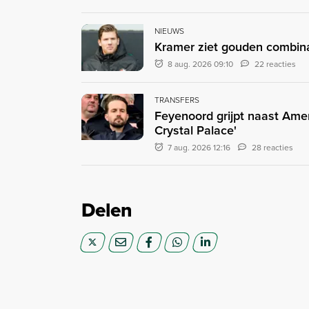
NIEUWS
Kramer ziet gouden combinat
8 aug. 2026 09:10
22 reacties
TRANSFERS
Feyenoord grijpt naast Ame
Crystal Palace'
7 aug. 2026 12:16
28 reacties
Delen