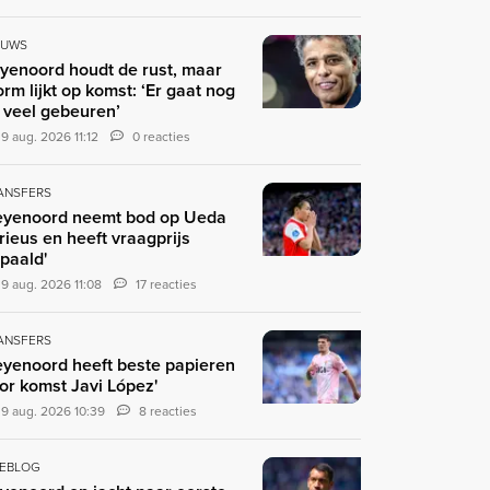
EUWS
yenoord houdt de rust, maar
orm lijkt op komst: ‘Er gaat nog
 veel gebeuren’
9 aug. 2026 11:12
0 reacties
ANSFERS
eyenoord neemt bod op Ueda
rieus en heeft vraagprijs
paald'
9 aug. 2026 11:08
17 reacties
ANSFERS
eyenoord heeft beste papieren
or komst Javi López'
9 aug. 2026 10:39
8 reacties
VEBLOG