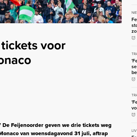
NI
Fe
st
zo
tickets voor
onaco
TR
'F
se
be
TR
'F
vo
De Feijenoorder geven we drie tickets weg
LI
Monaco van woensdagavond 31 juli, aftrap