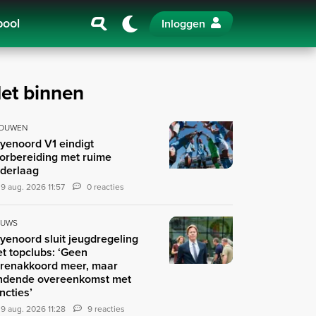
pool
Inloggen
et binnen
OUWEN
yenoord V1 eindigt
orbereiding met ruime
derlaag
9 aug. 2026 11:57
0 reacties
EUWS
yenoord sluit jeugdregeling
t topclubs: ‘Geen
renakkoord meer, maar
ndende overeenkomst met
ncties’
9 aug. 2026 11:28
9 reacties