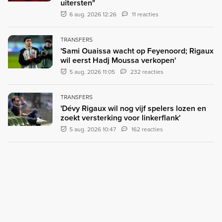
uitersten"
6 aug. 2026 12:26
11 reacties
TRANSFERS
'Sami Ouaissa wacht op Feyenoord; Rigaux
wil eerst Hadj Moussa verkopen'
5 aug. 2026 11:05
232 reacties
TRANSFERS
'Dévy Rigaux wil nog vijf spelers lozen en
zoekt versterking voor linkerflank'
5 aug. 2026 10:47
162 reacties