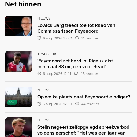
Net binnen
NIEUWS
Lowick Barg treedt toe tot Raad van
Commissarissen Feyenoord
6 aug. 2026 15:22
14 reacties
TRANSFERS
'Feyenoord zet hard in: Rigaux eist
minimaal 33 miljoen voor Read'
6 aug. 2026 12:41
48 reacties
NIEUWS
Op welke plaats gaat Feyenoord eindigen?
POLL
6 aug. 2026 12:30
44 reacties
NIEUWS
Steijn negeert zelfopgelegd spreekverbod
volgens perschef: "Het was een jaar van