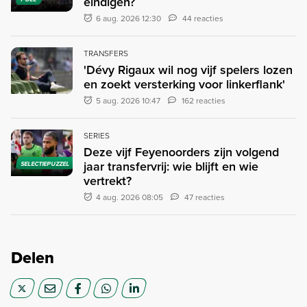
eindigen?
6 aug. 2026 12:30
44 reacties
TRANSFERS
'Dévy Rigaux wil nog vijf spelers lozen
en zoekt versterking voor linkerflank'
5 aug. 2026 10:47
162 reacties
SERIES
Deze vijf Feyenoorders zijn volgend
jaar transfervrij: wie blijft en wie
SELECTIEPUZZEL
vertrekt?
4 aug. 2026 08:05
47 reacties
Delen