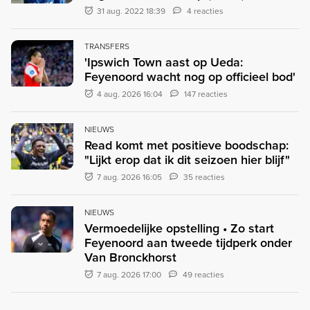
31 aug. 2022 18:39
4 reacties
TRANSFERS
'Ipswich Town aast op Ueda:
Feyenoord wacht nog op officieel bod'
4 aug. 2026 16:04
147 reacties
NIEUWS
Read komt met positieve boodschap:
"Lijkt erop dat ik dit seizoen hier blijf"
7 aug. 2026 16:05
35 reacties
NIEUWS
Vermoedelijke opstelling • Zo start
Feyenoord aan tweede tijdperk onder
Van Bronckhorst
7 aug. 2026 17:00
49 reacties