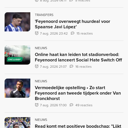
8 aug. 2026 06:11
5 reacties
TRANSFERS
'Feyenoord overweegt huurdeal voor
Spaanse Javi López'
7 aug. 2026 23:42
15 reacties
NIEUWS
Online haat kan leiden tot stadionverbod:
Feyenoord lanceert Social Hate Switch Off
EXCLUSIEF
7 aug. 2026 21:07
16 reacties
NIEUWS
Vermoedelijke opstelling • Zo start
Feyenoord aan tweede tijdperk onder Van
Bronckhorst
7 aug. 2026 17:00
49 reacties
NIEUWS
Read komt met positieve boodschap: "Lijkt